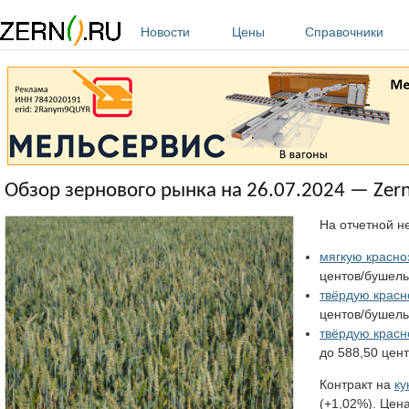
Перейти к основному содержанию
Новости
Цены
Справочники
Обзор зернового рынка на 26.07.2024 — Zern
На отчетной н
мягкую красно
центов/бушель 
твёрдую красн
центов/бушель 
твёрдую крас
до 588,50 цент
Контракт на
ку
(+1,02%). Цен