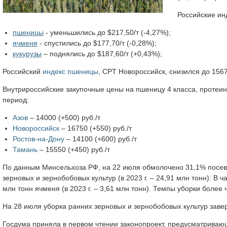
Российские ин
пшеницы
- уменьшились до $217,50/т (-4,27%);
ячменя
- спустились до $177,70/т (-0,28%);
кукурузы
– поднялись до $187,60/т (+0,43%);
Российский
индекс пшеницы
, CPT Новороссийск, снизился до 15676
Внутрироссийские закупочные цены на пшеницу 4 класса, протеин
период:
Азов
– 14000 (+500) руб./т
Новороссийск
– 16750 (+550) руб./т
Ростов-на-Дону
– 14100 (+600) руб./т
Тамань
– 15550 (+450) руб./т
По данным Минсельхоза РФ, на 22 июля обмолочено 31,1% посев
зерновых и зернобобовых культур (в 2023 г. – 24,91 млн тонн). В ч
млн тонн ячменя (в 2023 г. – 3,61 млн тонн). Темпы уборки бол
На 28 июля уборка ранних зерновых и зернобобовых культур заве
Госдума приняла в первом чтении законопроект, предусматрива