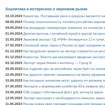
Аналитика и интересное о зерновом рынке
10.10.2024
Казахстан: Поставщики риса и кукурузы жалуются н
08.05.2024
Почему технологичность посевов российских зернов
04.05.2024
Как рекордная температура повлияла на посевную 
01.04.2024
Десятки вагонов с алтайской мукой и крупой застрял
31.03.2024
Зерновой экспорт ТД «РИФ» блокируется 12-е сутки
27.02.2024
Огромный запас зерна в России не дает аграриям з
01.12.2023
Как продление запрета на экспорт отразится на рис
01.12.2023
Казахстан: Власти рассматривают введение экспор
03.10.2023
Экспорт зерна близок к коллапсу — Город N
25.09.2023
Как падение цен на российское зерно бьёт по прои
22.09.2023
Как дорогое горючее сказывается на жизни аграрие
15.08.2023
Как погодные аномалии могут ударить по урожаям 
07.06.2023
Эксперты и фермерские хозяйства Юга назвали эксп
23.05.2023
ОЗК создаст собственный флот для экспорта зерна
12.05.2023
Эксперт рассказал о необходимости изменить зерн
11.05.2023
России нужна своя торговая площадка для продаж 