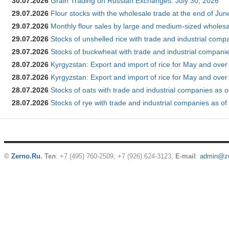
30.07.2026
Grain Trading on Russian Exchanges: July 30, 2026
29.07.2026
Flour stocks with the wholesale trade at the end of Ju
29.07.2026
Monthly flour sales by large and medium-sized wholesa
29.07.2026
Stocks of unshelled rice with trade and industrial comp
29.07.2026
Stocks of buckwheat with trade and industrial companie
28.07.2026
Kyrgyzstan: Export and import of rice for May and over 
28.07.2026
Kyrgyzstan: Export and import of rice for May and over 
28.07.2026
Stocks of oats with trade and industrial companies as o
28.07.2026
Stocks of rye with trade and industrial companies as of
©
Zerno.Ru
.
Тел
: +7 (495) 760-2509,
+7 (926) 624-3123
,
E-mail
:
admin@ze