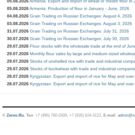
05.08.2026
Armenia: Export and import of wheat or meslin flour in
05.08.2026
Armenia: Production of flour in January - June, 2026
04.08.2026
Grain Trading on Russian Exchanges: August 4, 2026
03.08.2026
Grain Trading on Russian Exchanges: August 3, 2026
31.07.2026
Grain Trading on Russian Exchanges: July 31, 2026
30.07.2026
Grain Trading on Russian Exchanges: July 30, 2026
29.07.2026
Flour stocks with the wholesale trade at the end of Ju
29.07.2026
Monthly flour sales by large and medium-sized wholesa
29.07.2026
Stocks of unshelled rice with trade and industrial comp
29.07.2026
Stocks of buckwheat with trade and industrial companie
28.07.2026
Kyrgyzstan: Export and import of rice for May and over 
28.07.2026
Kyrgyzstan: Export and import of rice for May and over 
©
Zerno.Ru
.
Тел
: +7 (495) 760-2509,
+7 (926) 624-3123
,
E-mail
:
admin@ze