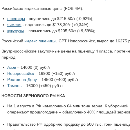
Российские индикативные цены (FOB ЧМ):
пшеницы
- опустились до $215,50/т (-0,92%);
ячменя
- поднялись до $178,30/т (+0,34%);
кукурузы
– повысились до $205,60/т (+9,59%);
Российский
индекс пшеницы
, CPT Новороссийск, вырос до 16275 р
Внутрироссийские закупочные цены на пшеницу 4 класса, протеин
период:
Азов
– 14000 (0) руб./т
Новороссийск
– 16900 (+150) руб./т
Ростов-на-Дону
– 14500 (+400) руб./т
Тамань
– 16000 (+450) руб./т
НОВОСТИ ЗЕРНОВОГО РЫНКА
На 1 августа в РФ намолочено 64 млн тонн зерна. К уборочной
опережают прошлогодние – обмолочено 40% площадей зернов
Правительство РФ одобрило продажу до 500 тыс. тонн пшениц