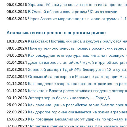
05.08.2026
Украина: Убытки для сельхозсектора из-за простоя п
05.08.2026
В Омской области ввели режим ЧС из-за засухи
05.08.2026
Через Азовские морские порты в июле отгрузили 1-1
Аналитика и интересное о зерновом рынке
10.10.2024
Казахстан: Поставщики риса и кукурузы жалуются н
08.05.2024
Почему технологичность посевов российских зернов
04.05.2024
Как рекордная температура повлияла на посевную 
01.04.2024
Десятки вагонов с алтайской мукой и крупой застрял
31.03.2024
Зерновой экспорт ТД «РИФ» блокируется 12-е сутки
27.02.2024
Огромный запас зерна в России не дает аграриям з
01.12.2023
Как продление запрета на экспорт отразится на рис
01.12.2023
Казахстан: Власти рассматривают введение экспор
03.10.2023
Экспорт зерна близок к коллапсу — Город N
25.09.2023
Как падение цен на российское зерно бьёт по прои
22.09.2023
Как дорогое горючее сказывается на жизни аграрие
15.08.2023
Как погодные аномалии могут ударить по урожаям 
07.06.2023
Эксперты и фермерские хозяйства Юга назвали эксп