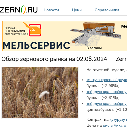
Перейти к основному содержанию
Новости
Цены
Справочники
Обзор зернового рынка на 02.08.2024 — Zern
На отчетной неделе, 
мягкую краснозёрную
бушель (+2,96%);
твёрдую краснозёрну
бушель (+2,61%);
твёрдую краснозёрн
центов/бушель (+1,10
Контракт на
кукурузу
Цена на
рис в Чикаго