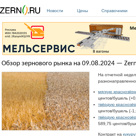
Перейти к основному содержанию
Новости
Цены
Справочники
Обзор зернового рынка на 09.08.2024 — Zern
На отчетной недел
разнонаправленно.
мягкую краснозёр
центов/бушель (+0
твёрдую краснозёр
центов/бушель (-1
твёрдую краснозё
589,75 центов/буш
Контракт на
кукуру