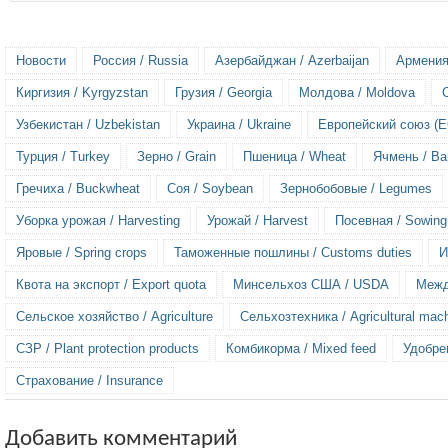
Новости
Россия / Russia
Азербайджан / Azerbaijan
Армения
Киргизия / Kyrgyzstan
Грузия / Georgia
Молдова / Moldova
Узбекистан / Uzbekistan
Украина / Ukraine
Европейский союз (ЕС
Турция / Turkey
Зерно / Grain
Пшеница / Wheat
Ячмень / Ba
Гречиха / Buckwheat
Соя / Soybean
Зернобобовые / Legumes
Уборка урожая / Harvesting
Урожай / Harvest
Посевная / Sowing
Яровые / Spring crops
Таможенные пошлины / Customs duties
И
Квота на экспорт / Export quota
Минсельхоз США / USDA
Межд
Сельское хозяйство / Agriculture
Сельхозтехника / Agricultural mac
СЗР / Plant protection products
Комбикорма / Mixed feed
Удобрен
Страхование / Insurance
Добавить комментарий