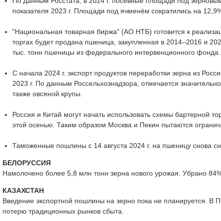
По данным Росстата, в 2024 г. посевные площади под зернов
показателя 2023 г. Площади под ячменём сократились на 12,9
"Национальная товарная биржа" (АО НТБ) готовится к реали
торгах будет продана пшеница, закупленная в 2014–2016 и 202
тыс. тонн пшеницы из федерального интервенционного фонда.
С начала 2024 г. экспорт продуктов переработки зерна из Росс
2023 г. По данным Россельхознадзора, отмечается значительн
также овсяной крупы.
Россия и Китай могут начать использовать схемы бартерной то
этой осенью. Таким образом Москва и Пекин пытаются огранич
Таможенные пошлины с 14 августа 2024 г. на пшеницу снова сн
БЕЛОРУССИЯ
Намолочено более 5,8 млн тонн зерна нового урожая. Убрано 84
КАЗАХСТАН
Введение экспортной пошлины на зерно пока не планируется. В П
потерю традиционных рынков сбыта.