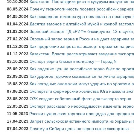
10.10.2024
Казахстан: Поставщики риса и кукурузы жалуются н
08.05.2024
Почему технологичность посевов российских зернов
04.05.2024
Как рекордная температура повлияла на посевную 
01.04.2024
Десятки вагонов с алтайской мукой и крупой застрял
31.03.2024
Зерновой экспорт ТД «РИФ» блокируется 12-е сутки
27.02.2024
Огромный запас зерна в России не дает аграриям з
01.12.2023
Как продление запрета на экспорт отразится на рис
01.12.2023
Казахстан: Власти рассматривают введение экспор
03.10.2023
Экспорт зерна близок к коллапсу — Город N
25.09.2023
Как падение цен на российское зерно бьёт по прои
22.09.2023
Как дорогое горючее сказывается на жизни аграрие
15.08.2023
Как погодные аномалии могут ударить по урожаям 
07.06.2023
Эксперты и фермерские хозяйства Юга назвали эксп
23.05.2023
ОЗК создаст собственный флот для экспорта зерна
12.05.2023
Эксперт рассказал о необходимости изменить зерн
11.05.2023
России нужна своя торговая площадка для продаж 
17.04.2023
Запрет сельскохозяйственного импорта из Украины п
07.04.2023
Почему в Сибири цены на зерно выше экспортных 