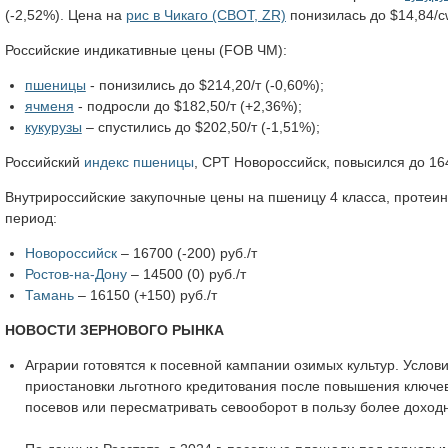
(-2,52%). Цена на
рис в Чикаго (CBOT, ZR)
понизилась до $14,84/cw
Российские индикативные цены (FOB ЧМ):
пшеницы
- понизились до $214,20/т (-0,60%);
ячменя
- подросли до $182,50/т (+2,36%);
кукурузы
– спустились до $202,50/т (-1,51%);
Российский
индекс пшеницы
, CPT Новороссийск, повысился до 164
Внутрироссийские закупочные цены на пшеницу 4 класса, протеин
период:
Новороссийск
– 16700 (-200) руб./т
Ростов-на-Дону
– 14500 (0) руб./т
Тамань
– 16150 (+150) руб./т
НОВОСТИ ЗЕРНОВОГО РЫНКА
Аграрии готовятся к посевной кампании озимых культур. Услов
приостановки льготного кредитования после повышения ключе
посевов или пересматривать севооборот в пользу более доход