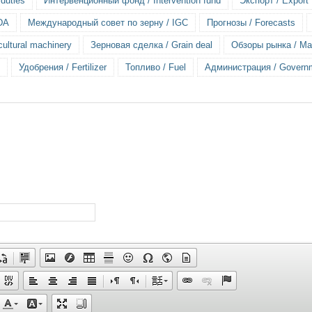
duties
Интервенционный фонд / Intervention fund
Экспорт / Export
DA
Международный совет по зерну / IGC
Прогнозы / Forecasts
ultural machinery
Зерновая сделка / Grain deal
Обзоры рынка / Mar
Удобрения / Fertilizer
Топливо / Fuel
Администрация / Govern