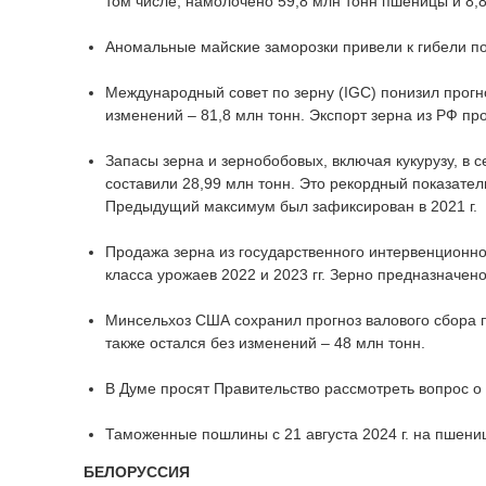
том числе, намолочено 59,8 млн тонн пшеницы и 8,8
Аномальные майские заморозки привели к гибели по
Международный совет по зерну (IGC) понизил прогно
изменений – 81,8 млн тонн. Экспорт зерна из РФ про
Запасы зерна и зернобобовых, включая кукурузу, в с
составили 28,99 млн тонн. Это рекордный показател
Предыдущий максимум был зафиксирован в 2021 г.
Продажа зерна из государственного интервенционног
класса урожаев 2022 и 2023 гг. Зерно предназначе
Минсельхоз США сохранил прогноз валового сбора п
также остался без изменений – 48 млн тонн.
В Думе просят Правительство рассмотреть вопрос о
Таможенные пошлины с 21 августа 2024 г. на пшениц
БЕЛОРУССИЯ