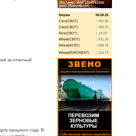
Биржи
06.08.26
Corn(CBOT)
↑ 462.00
Oats(CBOT)
↓ 309.75
Rice(CBOT)
↑ 14.19
Wheat(CBOT)
↓ 631.25
Wheat(KCBT)
↓ 699.75
Wheat(EURONEXT)
↓ 219.75
рей за отчетный
дату прошлого года. В