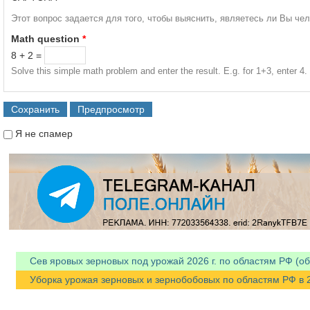
Этот вопрос задается для того, чтобы выяснить, являетесь ли Вы че
Math question
*
8 + 2 =
Solve this simple math problem and enter the result. E.g. for 1+3, enter 4.
Я не спамер
Я спамер
Сев яровых зерновых под урожай 2026 г. по областям РФ (об
Уборка урожая зерновых и зернобобовых по областям РФ в 202