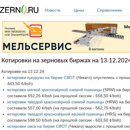
Перейти к основному содержанию
Новости
Цены
Справочники
Котировки на зерновых биржах на 13.12.202
Котировки на 13.12.24:
котировки кукурузы на бирже CBOT
(Чикаго) опустились с прошл
443,50 ¢/bsh)
котировки мягкой краснозёрной озимой пшеницы
(SRW) на бирж
составили 552,25 ¢/bsh (на прошлой сессии - 558,50 ¢/bsh)
котировки твёрдой краснозёрной озимой пшеницы
(HRW) на бир
составили 557,00 ¢/bsh (на прошлой сессии - 562,75 ¢/bsh)
котировки твердой краснозёрной яровой пшеницы
(HRS) на бир
составили 598,50 ¢/bsh (на прошлой сессии - 602,50 ¢/bsh)
котировки овса на бирже CBOT
(Чикаго) выросли с прошлой сесс