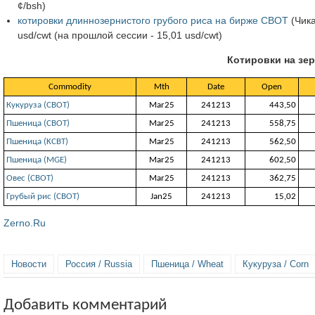
¢/bsh)
котировки длиннозернистого грубого риса на бирже CBOT
(Чика
usd/cwt (на прошлой сессии - 15,01 usd/cwt)
Котировки на зер
Commodity
Mth
Date
Open
Кукуруза (СВОТ)
Mar25
241213
443,50
Пшеница (СВОТ)
Mar25
241213
558,75
Пшеница (KCBT)
Mar25
241213
562,50
Пшеница (MGE)
Mar25
241213
602,50
Овес (СВОТ)
Mar25
241213
362,75
Грубый рис (CBOT)
Jan25
241213
15,02
Zerno.Ru
Новости
Россия / Russia
Пшеница / Wheat
Кукуруза / Corn
Добавить комментарий