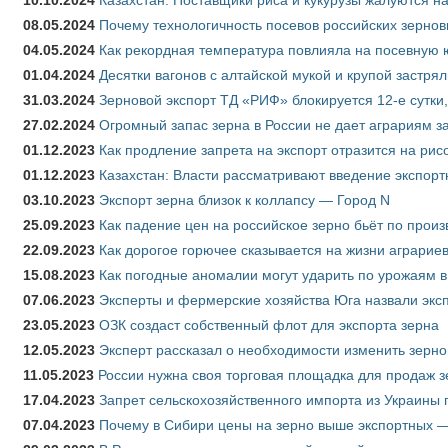
10.10.2024
Казахстан: Поставщики риса и кукурузы жалуются н
08.05.2024
Почему технологичность посевов российских зернов
04.05.2024
Как рекордная температура повлияла на посевную 
01.04.2024
Десятки вагонов с алтайской мукой и крупой застрял
31.03.2024
Зерновой экспорт ТД «РИФ» блокируется 12-е сутки
27.02.2024
Огромный запас зерна в России не дает аграриям з
01.12.2023
Как продление запрета на экспорт отразится на рис
01.12.2023
Казахстан: Власти рассматривают введение экспор
03.10.2023
Экспорт зерна близок к коллапсу — Город N
25.09.2023
Как падение цен на российское зерно бьёт по прои
22.09.2023
Как дорогое горючее сказывается на жизни аграрие
15.08.2023
Как погодные аномалии могут ударить по урожаям 
07.06.2023
Эксперты и фермерские хозяйства Юга назвали эксп
23.05.2023
ОЗК создаст собственный флот для экспорта зерна
12.05.2023
Эксперт рассказал о необходимости изменить зерн
11.05.2023
России нужна своя торговая площадка для продаж 
17.04.2023
Запрет сельскохозяйственного импорта из Украины п
07.04.2023
Почему в Сибири цены на зерно выше экспортных 