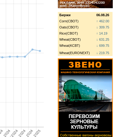
Биржи
06.08.26
Corn(CBOT)
↑ 462.00
Oats(CBOT)
↓ 309.75
Rice(CBOT)
↑ 14.19
Wheat(CBOT)
↓ 631.25
Wheat(KCBT)
↓ 699.75
Wheat(EURONEXT)
↓ 219.75