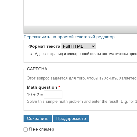
Переключить на простой текстовый редактор
Формат текста
Адреса страниц и электронной почты автоматически прео
CAPTCHA
Этот вопрос задается для того, чтобы выяснить, являете
Math question
*
10 + 2 =
Solve this simple math problem and enter the result. E.g. for 1
Я не спамер