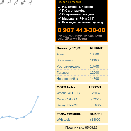
Пшеница 12,5%
RUB/MT
Азов
13000
Волгодонск
11300
Ростов-на-Дону
13700
Таганрог
12000
Новороссийск
14500
MOEX Index
USD/MT
Wheat, WHFOB
↓ 230.4
Corn, CRFOB
↔ 222.7
Barley, BRFOB
↔ 190.2
MOEX WHstock
RUB/MT
WHstock
↑14000
Пошлина с: 05.08.26