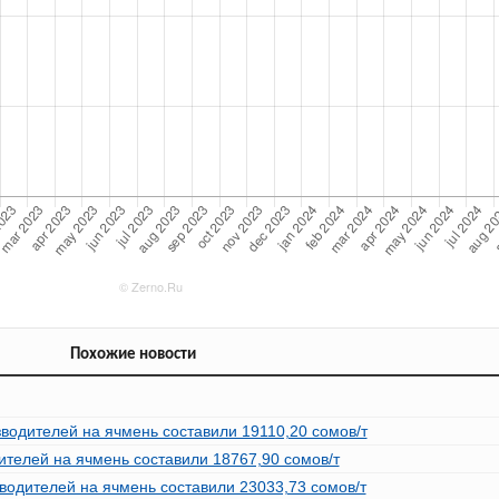
Похожие новости
зводителей на ячмень составили 19110,20 сомов/т
ителей на ячмень составили 18767,90 сомов/т
водителей на ячмень составили 23033,73 сомов/т