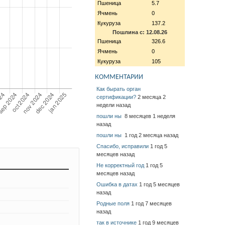
Пшеница
5.7
Ячмень
0
Кукуруза
137.2
Пошлина с: 12.08.26
Пшеница
326.6
Ячмень
0
Кукуруза
105
КОММЕНТАРИИ
Как бырать орган
сертификации?
2 месяца 2
недели назад
пошли ны
8 месяцев 1 неделя
назад
пошли ны
1 год 2 месяца назад
Спасибо, исправили
1 год 5
месяцев назад
Не корректный год
1 год 5
месяцев назад
Ошибка в датах
1 год 5 месяцев
назад
Родные поля
1 год 7 месяцев
назад
так в источнике
1 год 9 месяцев