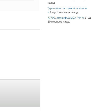
назад
"урожайность озимой пшеницы
в
1 год 9 месяцев назад
77700, это цифра МСХ РФ. А
1 год
10 месяцев назад