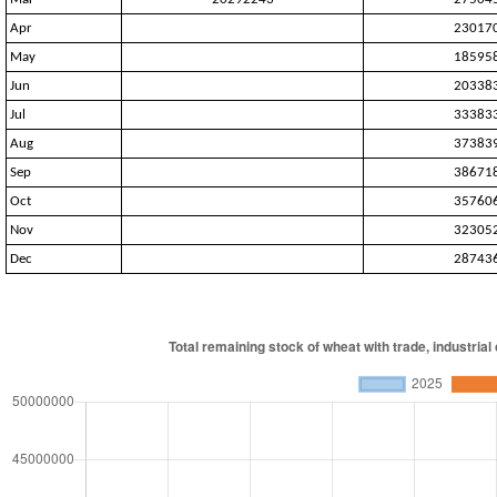
Apr
23017
May
18595
Jun
20338
Jul
33383
Aug
37383
Sep
38671
Oct
35760
Nov
32305
Dec
28743