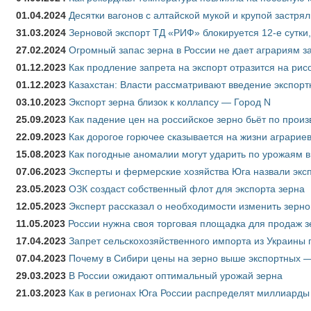
01.04.2024
Десятки вагонов с алтайской мукой и крупой застрял
31.03.2024
Зерновой экспорт ТД «РИФ» блокируется 12-е сутки
27.02.2024
Огромный запас зерна в России не дает аграриям з
01.12.2023
Как продление запрета на экспорт отразится на рис
01.12.2023
Казахстан: Власти рассматривают введение экспор
03.10.2023
Экспорт зерна близок к коллапсу — Город N
25.09.2023
Как падение цен на российское зерно бьёт по прои
22.09.2023
Как дорогое горючее сказывается на жизни аграрие
15.08.2023
Как погодные аномалии могут ударить по урожаям 
07.06.2023
Эксперты и фермерские хозяйства Юга назвали эксп
23.05.2023
ОЗК создаст собственный флот для экспорта зерна
12.05.2023
Эксперт рассказал о необходимости изменить зерн
11.05.2023
России нужна своя торговая площадка для продаж 
17.04.2023
Запрет сельскохозяйственного импорта из Украины п
07.04.2023
Почему в Сибири цены на зерно выше экспортных 
29.03.2023
В России ожидают оптимальный урожай зерна
21.03.2023
Как в регионах Юга России распределят миллиарды