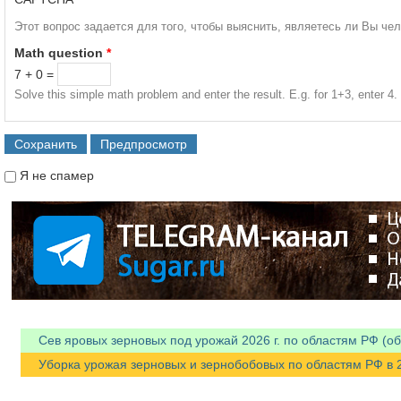
Этот вопрос задается для того, чтобы выяснить, являетесь ли Вы че
Math question
*
7 + 0 =
Solve this simple math problem and enter the result. E.g. for 1+3, enter 4.
Я не спамер
Я спамер
Сев яровых зерновых под урожай 2026 г. по областям РФ (об
Уборка урожая зерновых и зернобобовых по областям РФ в 202