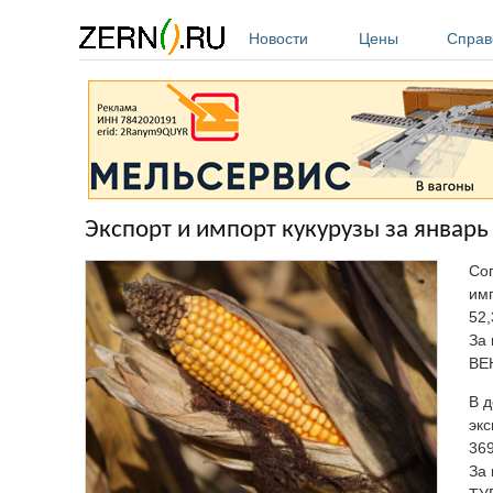
Перейти к основному содержанию
Новости
Цены
Справ
Экспорт и импорт кукурузы за январь 
Со
имп
52,
За 
ВЕ
В д
экс
369
За 