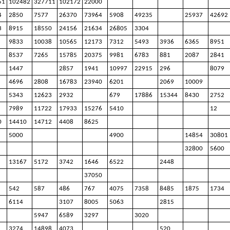
51
102482
327711
102172
22000
4
2850
7577
26370
73964
5908
49235
25937
42692
3
8915
18550
24156
21634
26805
3304
9833
10038
10565
12173
7312
5493
3936
6365
8951
8537
7265
15785
20375
9981
6783
881
2087
2841
1447
2857
1941
10997
22915
296
8079
4696
2808
16783
23940
6201
2069
10009
5343
12623
2932
679
17886
15344
8430
2752
7989
11722
17933
15276
5410
12
0
14410
14712
4408
8625
5000
4900
14854
30801
32800
5600
13167
5172
3742
1646
6522
2448
37050
542
587
486
767
4075
7358
8485
1875
1734
6114
3107
8005
5063
2815
5947
6589
3297
3020
3274
14898
4073
520