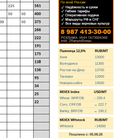
225
561
50
50
400
00
50
375
266
222
191
Пшеница 12,5%
RUB/MT
175
Азов
13000
138
Волгодонск
11300
136
Ростов-на-Дону
13700
Таганрог
12000
95
Новороссийск
14500
34
MOEX Index
USD/MT
25
Wheat, WHFOB
↓ 230.4
22
Corn, CRFOB
↔ 222.7
Barley, BRFOB
↔ 190.2
MOEX WHstock
RUB/MT
WHstock
↑14000
Пошлина с: 05.08.26