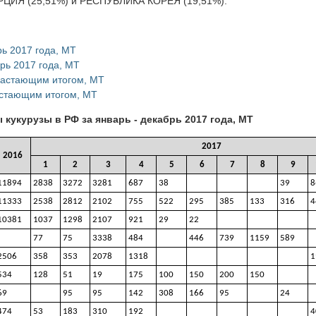
РЦИЯ (25,51%) и РЕСПУБЛИКА КОРЕЯ (19,51%).
рь 2017 года, МТ
рь 2017 года, МТ
арастающим итогом, МТ
астающим итогом, МТ
кукурузы в РФ за январь - декабрь 2017 года, МТ
2017
2016
1
2
3
4
5
6
7
8
9
11894
2838
3272
3281
687
38
39
8
11333
2538
2812
2102
755
522
295
385
133
316
4
10381
1037
1298
2107
921
29
22
77
75
3338
484
446
739
1159
589
2506
358
353
2078
1318
1
534
128
51
19
175
100
150
200
150
69
95
95
142
308
166
95
24
474
53
183
310
192
4