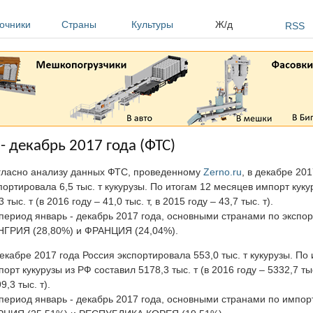
очники
Страны
Культуры
Ж/д
RSS
- декабрь 2017 года (ФТС)
гласно анализу данных ФТС, проведенному
Zerno.ru
, в декабре 20
ортировала 6,5 тыс. т кукурузы. По итогам 12 месяцев импорт куку
3 тыс. т (в 2016 году – 41,0 тыс. т, в 2015 году – 43,7 тыс. т).
период январь - декабрь 2017 года, основными странами по экспор
НГРИЯ (28,80%) и ФРАНЦИЯ (24,04%).
екабре 2017 года Россия экспортировала 553,0 тыс. т кукурузы. По
порт кукурузы из РФ составил 5178,3 тыс. т (в 2016 году – 5332,7 тыс
9,3 тыс. т).
период январь - декабрь 2017 года, основными странами по импор