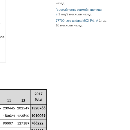
назад
"урожайность озимой пшеницы
в
1 год 9 месяцев назад
77700, это цифра МСХ РФ. А
1 год
10 месяцев назад
2017
Total
11
12
6
239445
202549
1320766
180624
123890
1010069
90007
127189
786222