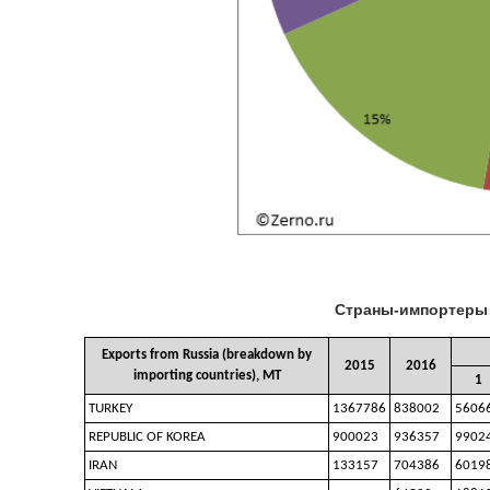
Страны-импортеры к
Exports from Russia (breakdown by
2015
2016
importing countries), MT
1
TURKEY
1367786
838002
5606
REPUBLIC OF KOREA
900023
936357
9902
IRAN
133157
704386
6019