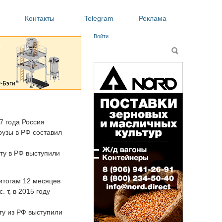
Контакты
Telegram
Реклама
Войти
Форма поиска
Поиск
17 года Россия
рузы в РФ составил
ту в РФ выступили
 итогам 12 месяцев
. т, в 2015 году –
ту из РФ выступили