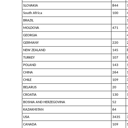
SLOVAKIA
844
South Africa
100
BRAZIL
MOLDOVA
471
GEORGIA
GERMANY
220
NEW ZEALAND
145
TURKEY
107
POLAND
143
CHINA
264
CHILE
109
BELARUS
20
CROATIA
130
BOSNIA AND HERZEGOVINA
52
KAZAKHSTAN
64
USA
3435
CANADA
109