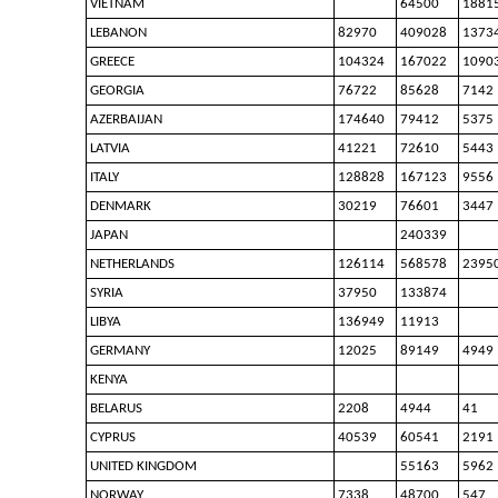
VIETNAM
64500
1881
LEBANON
82970
409028
1373
GREECE
104324
167022
1090
GEORGIA
76722
85628
7142
AZERBAIJAN
174640
79412
5375
LATVIA
41221
72610
5443
ITALY
128828
167123
9556
DENMARK
30219
76601
3447
JAPAN
240339
NETHERLANDS
126114
568578
2395
SYRIA
37950
133874
LIBYA
136949
11913
GERMANY
12025
89149
4949
KENYA
BELARUS
2208
4944
41
CYPRUS
40539
60541
2191
UNITED KINGDOM
55163
5962
NORWAY
7338
48700
547