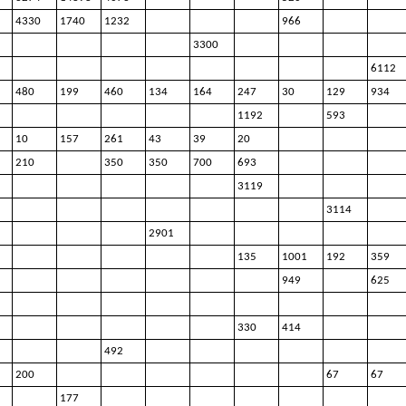
4330
1740
1232
966
3300
6112
480
199
460
134
164
247
30
129
934
1192
593
10
157
261
43
39
20
210
350
350
700
693
3119
3114
2901
135
1001
192
359
949
625
330
414
492
200
67
67
177