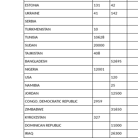
ESTONIA
131
42
UKRAINE
41
142
SERBIA
TURKMENISTAN
10
TUNISIA
10628
SUDAN
20000
TAJIKISTAN
408
BANGLADESH
52695
NIGERIA
12001
USA
120
NAMIBIA
25
JORDAN
12500
CONGO, DEMOCRATIC REPUBLIC
2959
ZIMBABWE
31650
KYRGYZSTAN
327
DOMINICAN REPUBLIC
11000
IRAQ
26300