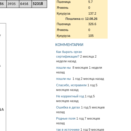
Пшеница
5.7
86
3935
6456
52318
Ячмень
0
Кукуруза
137.2
Пошлина с: 12.08.26
Пшеница
326.6
Ячмень
0
Кукуруза
105
КОММЕНТАРИИ
Как бырать орган
сертификации?
2 месяца 2
недели назад
пошли ны
8 месяцев 1 неделя
назад
пошли ны
1 год 2 месяца назад
Спасибо, исправили
1 год 5
месяцев назад
Не корректный год
1 год 5
месяцев назад
Ошибка в датах
1 год 5 месяцев
назад
Родные поля
1 год 7 месяцев
назад
так в источнике
1 год 9 месяцев