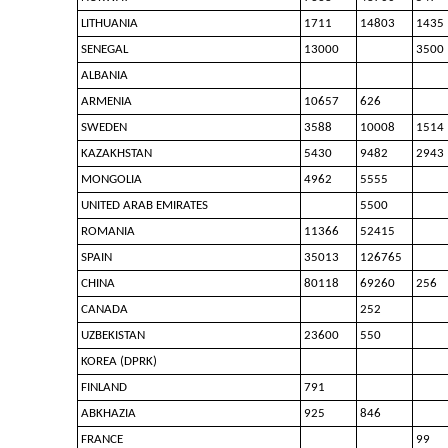
LITHUANIA
1711
14803
1435
SENEGAL
13000
3500
ALBANIA
ARMENIA
10657
626
SWEDEN
3588
10008
1514
KAZAKHSTAN
5430
9482
2943
MONGOLIA
4962
5555
UNITED ARAB EMIRATES
5500
ROMANIA
11366
52415
SPAIN
35013
126765
CHINA
80118
69260
256
CANADA
252
UZBEKISTAN
23600
550
KOREA (DPRK)
FINLAND
791
ABKHAZIA
925
846
FRANCE
99