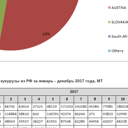
укурузы из РФ за январь - декабрь 2017 года, МТ
2017
2
3
4
5
6
7
8
9
10
6
66742
63014
27121
48119
171333
143180
45584
77085
18052
4
116866
58610
642
130701
92374
60244
271
93833
52990
8
48043
59557
36227
61955
87546
62280
44956
42037
66228