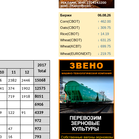
Биржи
06.08.26
Corn(CBOT)
↑ 462.00
Oats(CBOT)
↓ 309.75
Rice(CBOT)
↑ 14.19
Wheat(CBOT)
↓ 631.25
Wheat(KCBT)
↓ 699.75
Wheat(EURONEXT)
↓ 219.75
2017
Total
10
11
12
6
2382
2446
15068
41
374
1902
12575
719
1918
8051
6906
9
122
91
4339
972
47
972
0
16
793