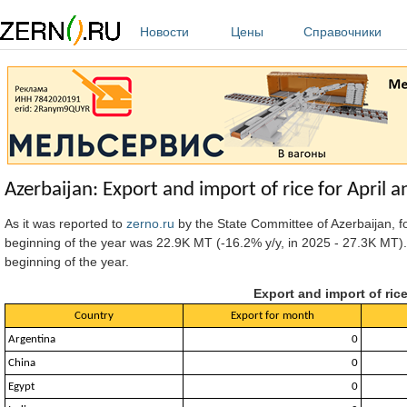
Перейти к основному содержанию
Новости
Цены
Справочники
Azerbaijan: Export and import of rice for April 
As it was reported to
zerno.ru
by the State Committee of Azerbaijan, f
beginning of the year was 22.9K MT (-16.2% y/y, in 2025 - 27.3K MT).
beginning of the year.
Export and import of rice
Country
Export for month
Argentina
0
China
0
Egypt
0