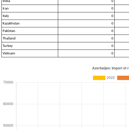
India
0
Iran
0
Italy
0
Kazakhstan
0
Pakistan
0
Thailand
0
Turkey
0
Vietnam
0