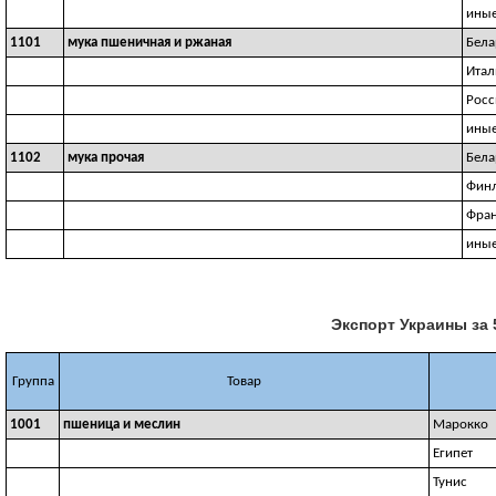
иные
1101
мука пшеничная и ржаная
Бела
Итал
Росс
иные
1102
мука прочая
Бела
Фин
Фра
иные
Экспорт Украины за 
Группа
Товар
1001
пшеница и меслин
Марокко
Египет
Тунис