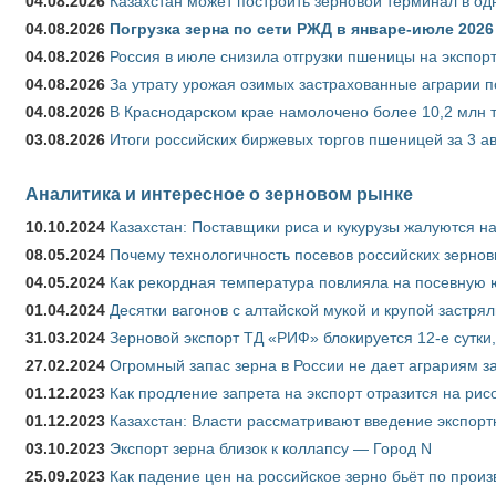
04.08.2026
Казахстан может построить зерновой терминал в од
04.08.2026
Погрузка зерна по сети РЖД в январе-июле 2026 
04.08.2026
Россия в июле снизила отгрузки пшеницы на экспор
04.08.2026
За утрату урожая озимых застрахованные аграрии п
04.08.2026
В Краснодарском крае намолочено более 10,2 млн 
03.08.2026
Итоги российских биржевых торгов пшеницей за 3 ав
Аналитика и интересное о зерновом рынке
10.10.2024
Казахстан: Поставщики риса и кукурузы жалуются н
08.05.2024
Почему технологичность посевов российских зернов
04.05.2024
Как рекордная температура повлияла на посевную 
01.04.2024
Десятки вагонов с алтайской мукой и крупой застрял
31.03.2024
Зерновой экспорт ТД «РИФ» блокируется 12-е сутки
27.02.2024
Огромный запас зерна в России не дает аграриям з
01.12.2023
Как продление запрета на экспорт отразится на рис
01.12.2023
Казахстан: Власти рассматривают введение экспор
03.10.2023
Экспорт зерна близок к коллапсу — Город N
25.09.2023
Как падение цен на российское зерно бьёт по прои