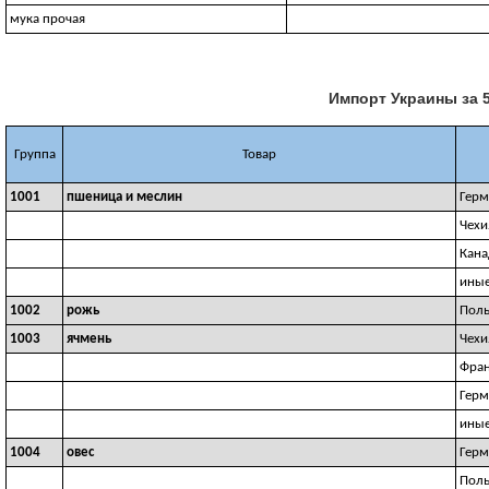
мука прочая
Импорт Украины за 5
Группа
Товар
1001
пшеница и меслин
Герм
Чехи
Кана
иные
1002
рожь
Пол
1003
ячмень
Чехи
Фра
Герм
иные
1004
овес
Герм
Пол