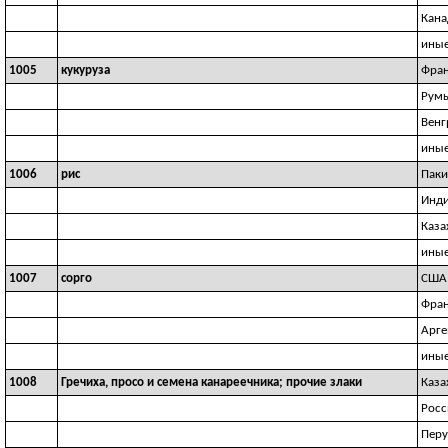
Кана
иные
1005
кукуруза
Фра
Рум
Венг
иные
1006
рис
Паки
Инд
Каза
иные
1007
сорго
США
Фра
Арге
иные
1008
Гречиха, просо и семена канареечника; прочие злаки
Каза
Росс
Перу