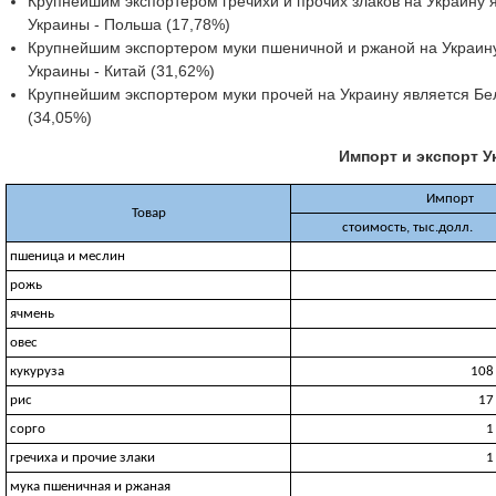
Крупнейшим экспортером гречихи и прочих злаков на Украину я
Украины - Польша (17,78%)
Крупнейшим экспортером муки пшеничной и ржаной на Украину
Украины - Китай (31,62%)
Крупнейшим экспортером муки прочей на Украину является Бел
(34,05%)
Импорт и экспорт У
Импорт
Товар
стоимость, тыс.долл.
пшеница и меслин
рожь
ячмень
овес
кукуруза
108
рис
17
сорго
1
гречиха и прочие злаки
1
мука пшеничная и ржаная