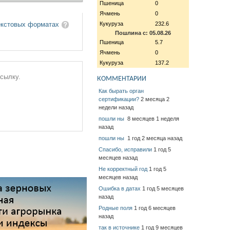
Пшеница
0
Ячмень
0
Кукуруза
232.6
екстовых форматах
Пошлина с: 05.08.26
Пшеница
5.7
Ячмень
0
Кукуруза
137.2
ссылку.
КОММЕНТАРИИ
Как бырать орган
сертификации?
2 месяца 2
недели назад
пошли ны
8 месяцев 1 неделя
назад
пошли ны
1 год 2 месяца назад
Спасибо, исправили
1 год 5
месяцев назад
Не корректный год
1 год 5
месяцев назад
Ошибка в датах
1 год 5 месяцев
назад
Родные поля
1 год 6 месяцев
назад
так в источнике
1 год 9 месяцев