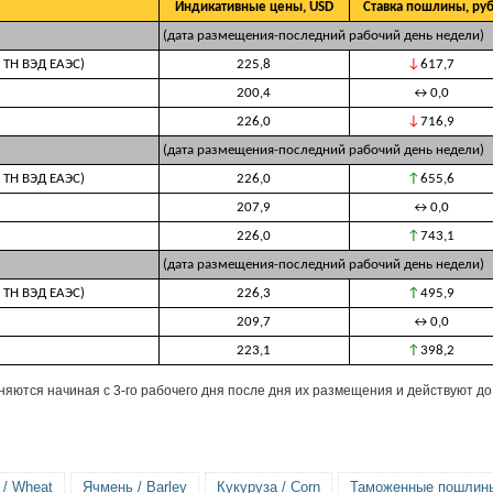
Индикативные цены, USD
Ставка пошлины, руб
(дата размещения-последний рабочий день недели)
 ТН ВЭД ЕАЭС)
225,8
↓
617,7
200,4
↔
0,0
226,0
↓
716,9
(дата размещения-последний рабочий день недели)
 ТН ВЭД ЕАЭС)
226,0
↑
655,6
207,9
↔
0,0
226,0
↑
743,1
(дата размещения-последний рабочий день недели)
 ТН ВЭД ЕАЭС)
226,3
↑
495,9
209,7
↔
0,0
223,1
↑
398,2
ются начиная с 3-го рабочего дня после дня их размещения и действуют д
/ Wheat
Ячмень / Barley
Кукуруза / Corn
Таможенные пошлины 