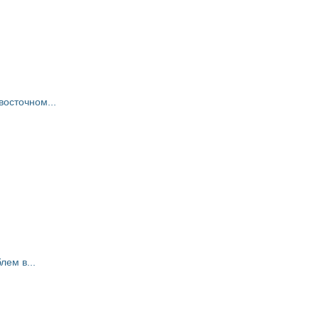
восточном...
ем в...