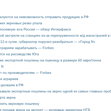
жалуются на невозможность отправить продукцию в РФ
ких зерновых резко упала
 посевную юга России — обзор Интерфакса
пой застряли на станциях из-за перегруженности ж/д магистралей в 
12-е сутки, губернатор поручил разобраться — «Город N»
аграриям зарабатывать — Forbes
ится на рисоводстве Юга
ие экспортной пошлины на пшеницу в размере 60 евро/тонна
 N
ёт по производителям — Forbes
ни аграриев
о урожаям в РФ
звали экспортные пошлины на зерно одной из самых главных пробл
рта зерна
енить зерновую пошлину
я продаж зерна на экспорт — интервью директора НТБ