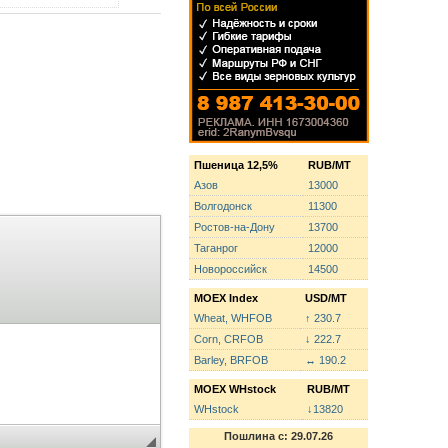
Пшеница 12,5%
RUB/MT
Азов
13000
Волгодонск
11300
Ростов-на-Дону
13700
Таганрог
12000
Новороссийск
14500
MOEX Index
USD/MT
Wheat, WHFOB
↑ 230.7
Corn, CRFOB
↓ 222.7
Barley, BRFOB
↔ 190.2
MOEX WHstock
RUB/MT
WHstock
↓13820
Пошлина с: 29.07.26