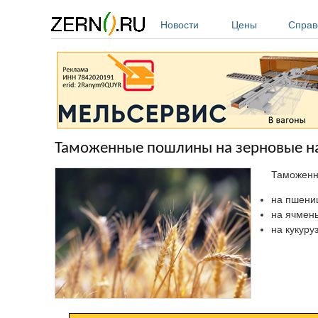
Перейти к основному содержанию
Новости
Цены
Справ
Таможенные пошлины на зерновые на 
Таможенны
на пшениц
на ячмень 
на кукуруз