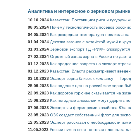
Аналитика и интересное о зерновом рынке
10.10.2024
Казахстан: Поставщики риса и кукурузы 
08.05.2024
Почему технологичность посевов российс
04.05.2024
Как рекордная температура повлияла на
01.04.2024
Десятки вагонов с алтайской мукой и кру
31.03.2024
Зерновой экспорт ТД «РИФ» блокируется 
27.02.2024
Огромный запас зерна в России не дает 
01.12.2023
Как продление запрета на экспорт отраз
01.12.2023
Казахстан: Власти рассматривают введен
03.10.2023
Экспорт зерна близок к коллапсу — Город
25.09.2023
Как падение цен на российское зерно бь
22.09.2023
Как дорогое горючее сказывается на жиз
15.08.2023
Как погодные аномалии могут ударить п
07.06.2023
Эксперты и фермерские хозяйства Юга на
23.05.2023
ОЗК создаст собственный флот для экспо
12.05.2023
Эксперт рассказал о необходимости изм
11.05.2023
России нужна своя торговая площадка дл