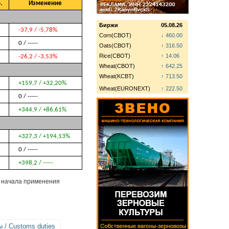
.
Изменение
Биржи
05.08.26
-37,9 / -5,78%
Corn(CBOT)
↓ 460.00
0 / -----
Oats(CBOT)
↑ 316.50
Rice(CBOT)
↑ 14.06
-26,2 / -3,53%
Wheat(CBOT)
↑ 642.25
Wheat(KCBT)
↑ 713.50
+159,7 / +32,20%
Wheat(EURONEXT)
↑ 222.50
0 / -----
+344,9 / +86,61%
+327,3 / +194,13%
0 / -----
+398,2 / -----
о начала применения
/ Customs duties