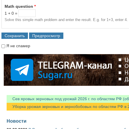
Math question
*
1 + 0 =
Solve this simple math problem and enter the result. E.g. for 1+3, enter 4.
Я не спамер
Я спамер
Сев яровых зерновых под урожай 2026 г. по областям РФ (об
Уборка урожая зерновых и зернобобовых по областям РФ в 202
Новости