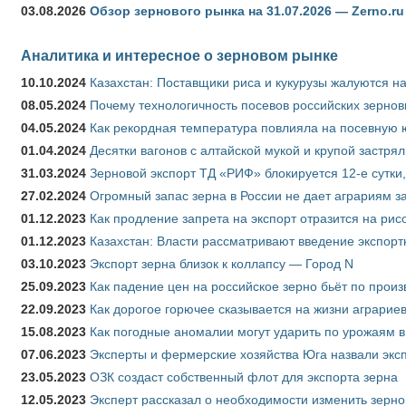
03.08.2026
Обзор зернового рынка на 31.07.2026 — Zerno.ru
Аналитика и интересное о зерновом рынке
10.10.2024
Казахстан: Поставщики риса и кукурузы жалуются н
08.05.2024
Почему технологичность посевов российских зернов
04.05.2024
Как рекордная температура повлияла на посевную 
01.04.2024
Десятки вагонов с алтайской мукой и крупой застрял
31.03.2024
Зерновой экспорт ТД «РИФ» блокируется 12-е сутки
27.02.2024
Огромный запас зерна в России не дает аграриям з
01.12.2023
Как продление запрета на экспорт отразится на рис
01.12.2023
Казахстан: Власти рассматривают введение экспор
03.10.2023
Экспорт зерна близок к коллапсу — Город N
25.09.2023
Как падение цен на российское зерно бьёт по прои
22.09.2023
Как дорогое горючее сказывается на жизни аграрие
15.08.2023
Как погодные аномалии могут ударить по урожаям 
07.06.2023
Эксперты и фермерские хозяйства Юга назвали эксп
23.05.2023
ОЗК создаст собственный флот для экспорта зерна
12.05.2023
Эксперт рассказал о необходимости изменить зерн