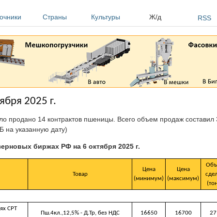
очники
Страны
Культуры
Ж/д
RSS
ября 2025 г.
ыло продано 14 контрактов пшеницы. Всего объем продаж составил 
Б на указанную дату)
зерновых биржах РФ на 6 октября 2025 г.
Объ
Цена
Цена
Товар
сде
(минимум)
(максимум)
(то
ях CРТ
Пш.4кл.,12,5% - Д.Тр, без НДС
16650
16700
27