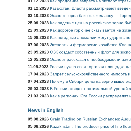
01.12.2023
Как продление запрета на экспорт отраз
01.12.2023
Казахстан: Власти рассматривают введен
03.10.2023
Экспорт зерна близок к коллапсу — Город
25.09.2023
Как падение цен на российское зерно бь
22.09.2023
Как дорогое горючее сказывается на жиз
15.08.2023
Как погодные аномалии могут ударить п
07.06.2023
Эксперты и фермерские хозяйства Юга на
23.05.2023
ОЗК создаст собственный флот для экспо
12.05.2023
Эксперт рассказал о необходимости изм
11.05.2023
России нужна своя торговая площадка дл
17.04.2023
Запрет сельскохозяйственного импорта и
07.04.2023
Почему в Сибири цены на зерно выше э
29.03.2023
В России ожидают оптимальный урожай 
21.03.2023
Как в регионах Юга России распределят
News in English
05.08.2026
Grain Trading on Russian Exchanges: Augu
05.08.2026
Kazakhstan: The producer price of fine flo