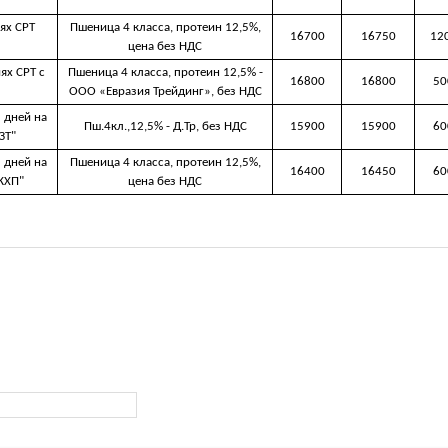
ях CРТ
Пшеница 4 класса, протеин 12,5%,
16700
16750
12
цена без НДС
ях СРТ с
Пшеница 4 класса, протеин 12,5% -
16800
16800
50
ООО «Евразия Трейдинг», без НДС
 дней на
Пш.4кл.,12,5% - Д.Тр, без НДС
15900
15900
60
ЗТ"
 дней на
Пшеница 4 класса, протеин 12,5%,
16400
16450
60
КХП"
цена без НДС