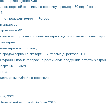
ится на рисоводстве Юга
ие экспортной пошлины на пшеницу в размере 60 евро/тонна
 N
ёт по производителям — Forbes
ни аграриев
о урожаям в РФ
звали экспортные пошлины на зерно одной из самых главных пробл
рта зерна
енить зерновую пошлину
я продаж зерна на экспорт — интервью директора НТБ
з Украины повысит спрос на российскую продукцию в третьих стран
кспортных — ИКАР
зерна
 миллиарды рублей на посевную
st 5, 2026
ur from wheat and meslin in June 2026