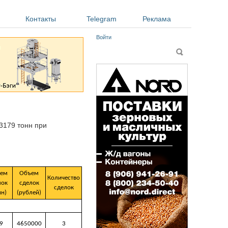
Контакты
Telegram
Реклама
Войти
Форма поиска
Поиск
3179 тонн при
ем
Объем
Количество
лок
сделок
сделок
нн)
(рублей)
9
4650000
3