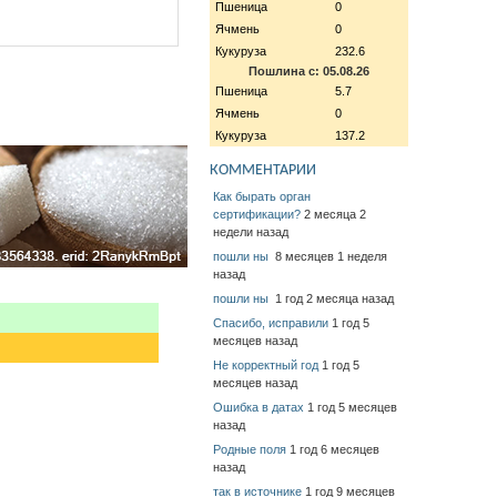
Пшеница
0
Ячмень
0
Кукуруза
232.6
Пошлина с: 05.08.26
Пшеница
5.7
Ячмень
0
Кукуруза
137.2
КОММЕНТАРИИ
Как бырать орган
сертификации?
2 месяца 2
недели назад
пошли ны
8 месяцев 1 неделя
назад
пошли ны
1 год 2 месяца назад
Спасибо, исправили
1 год 5
месяцев назад
Не корректный год
1 год 5
месяцев назад
Ошибка в датах
1 год 5 месяцев
назад
Родные поля
1 год 6 месяцев
назад
так в источнике
1 год 9 месяцев