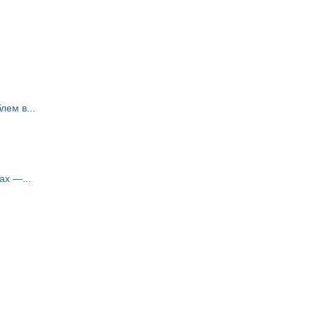
ем в...
ах —...