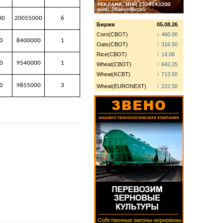
00
20055000
6
Биржи
05.08.26
Corn(CBOT)
↓ 460.00
0
8400000
1
Oats(CBOT)
↑ 316.50
Rice(CBOT)
↑ 14.06
0
9540000
1
Wheat(CBOT)
↑ 642.25
Wheat(KCBT)
↑ 713.50
0
9855000
3
Wheat(EURONEXT)
↑ 222.50