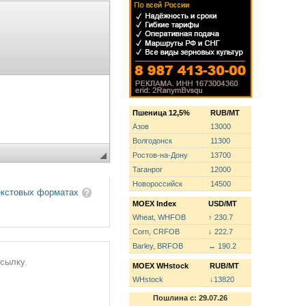
Пшеница 12,5%
RUB/MT
Азов
13000
Волгодонск
11300
Ростов-на-Дону
13700
Таганрог
12000
Новороссийск
14500
екстовых форматах
MOEX Index
USD/MT
Wheat, WHFOB
↑ 230.7
Corn, CRFOB
↓ 222.7
Barley, BRFOB
↔ 190.2
ссылку.
MOEX WHstock
RUB/MT
WHstock
↓13820
Пошлина с: 29.07.26