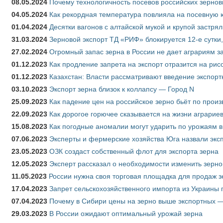
08.05.2024
Почему технологичность посевов российских зернов
04.05.2024
Как рекордная температура повлияла на посевную 
01.04.2024
Десятки вагонов с алтайской мукой и крупой застрял
31.03.2024
Зерновой экспорт ТД «РИФ» блокируется 12-е сутки
27.02.2024
Огромный запас зерна в России не дает аграриям з
01.12.2023
Как продление запрета на экспорт отразится на рис
01.12.2023
Казахстан: Власти рассматривают введение экспор
03.10.2023
Экспорт зерна близок к коллапсу — Город N
25.09.2023
Как падение цен на российское зерно бьёт по прои
22.09.2023
Как дорогое горючее сказывается на жизни аграрие
15.08.2023
Как погодные аномалии могут ударить по урожаям 
07.06.2023
Эксперты и фермерские хозяйства Юга назвали эксп
23.05.2023
ОЗК создаст собственный флот для экспорта зерна
12.05.2023
Эксперт рассказал о необходимости изменить зерн
11.05.2023
России нужна своя торговая площадка для продаж 
17.04.2023
Запрет сельскохозяйственного импорта из Украины п
07.04.2023
Почему в Сибири цены на зерно выше экспортных 
29.03.2023
В России ожидают оптимальный урожай зерна