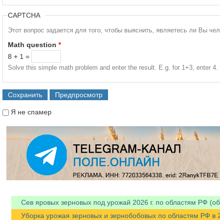
CAPTCHA
Этот вопрос задается для того, чтобы выяснить, являетесь ли Вы че
Math question
*
8 + 1 =
Solve this simple math problem and enter the result. E.g. for 1+3, enter 4.
Я не спамер
Я спамер
Сев яровых зерновых под урожай 2026 г. по областям РФ (об
Уборка урожая зерновых и зернобобовых по областям РФ в 202