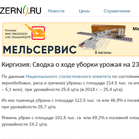
Перейти к основному содержанию
Новости
Цены
Справочники
Киргизия: Сводка о ходе уборки урожая на 23
По данным
Национального статистического комитета
по состоянию
зернобобовых, риса и гречихи) убраны с площади 214,5 тыс. га ил
– 5,1 млн), при урожайности 25,6 ц/га (в 2018 г. – 25,4 ц/га).
Из них пшеница убрана с площади 112,5 тыс. га или 46,9% к посев
при урожайности 26,7 ц/га.
Ячмень убран с площади 101,6 тыс. га или 49,2% к посевной площа
урожайности 24,2 ц/га.