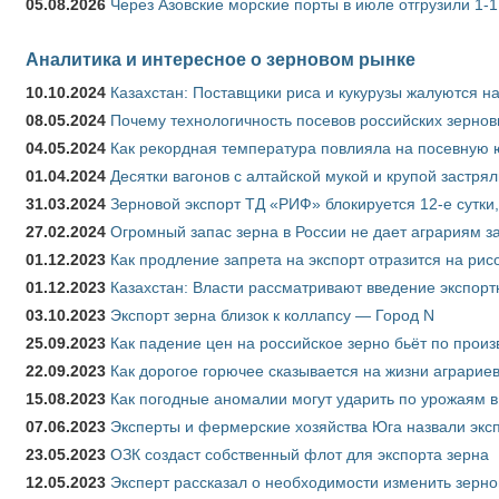
05.08.2026
Через Азовские морские порты в июле отгрузили 1-1
Аналитика и интересное о зерновом рынке
10.10.2024
Казахстан: Поставщики риса и кукурузы жалуются н
08.05.2024
Почему технологичность посевов российских зернов
04.05.2024
Как рекордная температура повлияла на посевную 
01.04.2024
Десятки вагонов с алтайской мукой и крупой застрял
31.03.2024
Зерновой экспорт ТД «РИФ» блокируется 12-е сутки
27.02.2024
Огромный запас зерна в России не дает аграриям з
01.12.2023
Как продление запрета на экспорт отразится на рис
01.12.2023
Казахстан: Власти рассматривают введение экспор
03.10.2023
Экспорт зерна близок к коллапсу — Город N
25.09.2023
Как падение цен на российское зерно бьёт по прои
22.09.2023
Как дорогое горючее сказывается на жизни аграрие
15.08.2023
Как погодные аномалии могут ударить по урожаям 
07.06.2023
Эксперты и фермерские хозяйства Юга назвали эксп
23.05.2023
ОЗК создаст собственный флот для экспорта зерна
12.05.2023
Эксперт рассказал о необходимости изменить зерн