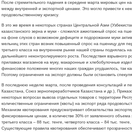
После стремительного падения в середине марта мировых цен на
между внутренней и экспортной ценами. Это могло привести к нек
продовольственному кризису.
В это же время в некоторых странах Центральной Азии (Узбекист
казахстанского зерна и муки - сложился ажиотажный спрос на пше
на фоне слухов о возможном дефиците и подорожании муки активн
мельниц этих стран возник повышенный спрос на пшеницу для пе
третьего класса на внутреннем рынке нашей страны поднялась на 17
дальнейшего неконтролируемого роста. Последствия взрывного р
прилавках магазинов на муку, макаронные и хлебобулочные издели
финансовое положение многих наших граждан ухудшилось, так как
Поэтому ограничения на экспорт должны были остановить спекул
В последнюю неделю марта, после проведения консультаций и п
Казахстана, Союз зернопереработчиков Казахстана и др.), Приказ
некоторых вопросах вывоза отдельных товаров с территории Респ
количественные ограничения (квоты) на экспорт ряда продоволь
Механизм квотирования предусматривает обязательства экспорте
фиксированным ценам, в количестве 30% от заявленного объема 
третьего класса – 88 тыс. тенге, четвертого класса – 84 тыс. тенге
Существующие правила квотирования обеспечивают прозрачность