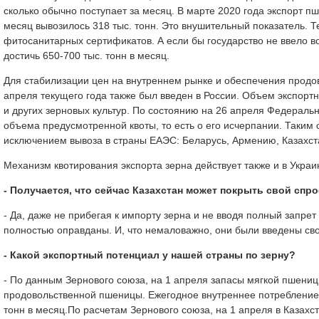
сколько обычно поступает за месяц. В марте 2020 года экспорт пше
месяц вывозилось 318 тыс. тонн. Это внушительный показатель. Т
фитосанитарных сертификатов. А если бы государство не ввело в
достичь 650-700 тыс. тонн в месяц.
Для стабилизации цен на внутреннем рынке и обеспечения продов
апреля текущего года также был введен в России. Объем экспортн
и других зерновых культур. По состоянию на 26 апреля Федерал
объема предусмотренной квоты, то есть о его исчерпании. Таким о
исключением вывоза в страны ЕАЭС: Беларусь, Армению, Казахст
Механизм квотирования экспорта зерна действует также и в Украи
- Получается, что сейчас Казахстан может покрыть свой спр
- Да, даже не прибегая к импорту зерна и не вводя полный запрет
полностью оправданы. И, что немаловажно, они были введены св
- Какой экспортный потенциал у нашей страны по зерну?
- По данным Зернового союза, на 1 апреля запасы мягкой пшеницы
продовольственной пшеницы. Ежегодное внутреннее потреблениеп
тонн в месяц.По расчетам Зернового союза, на 1 апреля в Казах