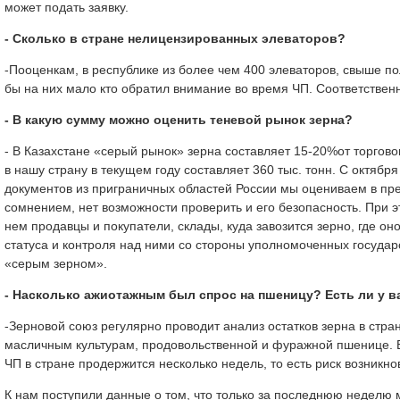
может подать заявку.
- Сколько в стране нелицензированных элеваторов?
-Пооценкам, в республике из более чем 400 элеваторов, свыше п
бы на них мало кто обратил внимание во время ЧП. Соответственн
- В какую сумму можно оценить теневой рынок зерна?
- В Казахстане «серый рынок» зерна составляет 15-20%от торго
в нашу страну в текущем году составляет 360 тыс. тонн. С октябр
документов из приграничных областей России мы оцениваем в пред
сомнением, нет возможности проверить и его безопасность. При эт
нем продавцы и покупатели, склады, куда завозится зерно, где он
статуса и контроля над ними со стороны уполномоченных госуда
«серым зерном».
- Насколько ажиотажным был спрос на пшеницу? Есть ли у в
-Зерновой союз регулярно проводит анализ остатков зерна в стр
масличным культурам, продовольственной и фуражной пшенице. В 
ЧП в стране продержится несколько недель, то есть риск возник
К нам поступили данные о том, что только за последнюю неделю 