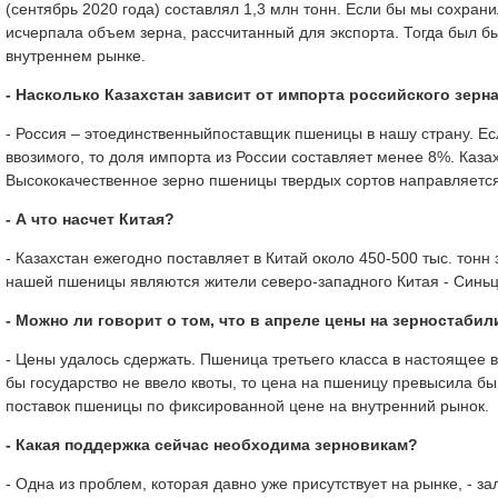
(сентябрь 2020 года) составлял 1,3 млн тонн. Если бы мы сохран
исчерпала объем зерна, рассчитанный для экспорта. Тогда был б
внутреннем рынке.
- Насколько Казахстан зависит от импорта российского зерн
- Россия – этоединственныйпоставщик пшеницы в нашу страну. Ес
ввозимого, то доля импорта из России составляет менее 8%. Каз
Высококачественное зерно пшеницы твердых сортов направляется
- А что насчет Китая?
- Казахстан ежегодно поставляет в Китай около 450-500 тыс. тон
нашей пшеницы являются жители северо-западного Китая - Синьц
- Можно ли говорит о том, что в апреле цены на зерностаби
- Цены удалось сдержать. Пшеница третьего класса в настоящее вре
бы государство не ввело квоты, то цена на пшеницу превысила бы 
поставок пшеницы по фиксированной цене на внутренний рынок.
- Какая поддержка сейчас необходима зерновикам?
- Одна из проблем, которая давно уже присутствует на рынке, - з