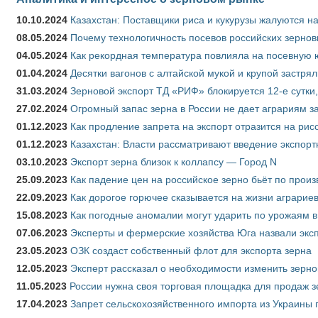
10.10.2024
Казахстан: Поставщики риса и кукурузы жалуются н
08.05.2024
Почему технологичность посевов российских зернов
04.05.2024
Как рекордная температура повлияла на посевную 
01.04.2024
Десятки вагонов с алтайской мукой и крупой застрял
31.03.2024
Зерновой экспорт ТД «РИФ» блокируется 12-е сутки
27.02.2024
Огромный запас зерна в России не дает аграриям з
01.12.2023
Как продление запрета на экспорт отразится на рис
01.12.2023
Казахстан: Власти рассматривают введение экспор
03.10.2023
Экспорт зерна близок к коллапсу — Город N
25.09.2023
Как падение цен на российское зерно бьёт по прои
22.09.2023
Как дорогое горючее сказывается на жизни аграрие
15.08.2023
Как погодные аномалии могут ударить по урожаям 
07.06.2023
Эксперты и фермерские хозяйства Юга назвали эксп
23.05.2023
ОЗК создаст собственный флот для экспорта зерна
12.05.2023
Эксперт рассказал о необходимости изменить зерн
11.05.2023
России нужна своя торговая площадка для продаж 
17.04.2023
Запрет сельскохозяйственного импорта из Украины п