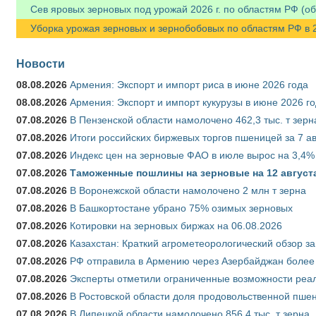
Сев яровых зерновых под урожай 2026 г. по областям РФ (об
Уборка урожая зерновых и зернобобовых по областям РФ в 202
Новости
08.08.2026
Армения: Экспорт и импорт риса в июне 2026 года
08.08.2026
Армения: Экспорт и импорт кукурузы в июне 2026 г
07.08.2026
В Пензенской области намолочено 462,3 тыс. т зерн
07.08.2026
Итоги российских биржевых торгов пшеницей за 7 ав
07.08.2026
Индекс цен на зерновые ФАО в июле вырос на 3,4%
07.08.2026
Таможенные пошлины на зерновые на 12 августа 
07.08.2026
В Воронежской области намолочено 2 млн т зерна
07.08.2026
В Башкортостане убрано 75% озимых зерновых
07.08.2026
Котировки на зерновых биржах на 06.08.2026
07.08.2026
Казахстан: Краткий агрометеорологический обзор за
07.08.2026
РФ отправила в Армению через Азербайджан более 
07.08.2026
Эксперты отметили ограниченные возможности реали
07.08.2026
В Ростовской области доля продовольственной пш
07.08.2026
В Липецкой области намолочено 856,4 тыс. т зерна