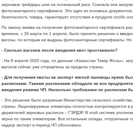
зерновые трейдеры шли на осознанный риск. Сначала они загружа
фитосанитарного сертификата. Это один из основных документов,
безопасность товара, гарантирует отсутствие в продукте особо о
По закону заявка на получение фитосанитарного сертификата расс
времени, с 26 марта по 1 апреля, было принято решение о введен
вагоны, по которым не выданы фитосанитарные сертификаты. Но и
- Сколько вагонов после введения квот простаивалo?
- На 8 апреля 2020 года, по данным «Казахстан Темiр Жолы», заг
вагонов сейчас уже отправлены за пределы страны.
- Для получения квоты на экспорт мягкой пшеницы нужно б
расписками. Такими расписками обладали не все предприяти
введения режима ЧП. Насколько требование по распискам 
- Это решение было разумным.Министерство сельского хозяйства
страны. Лицензируемые элеваторы полностью контролируются в 
держателей зерновых расписок – ГЭРДЗР. В этой системе уполном
зерна по таким элеваторам. Все остальные склады, отгрузочные т
надзор экспорт в период ЧП обосновано.