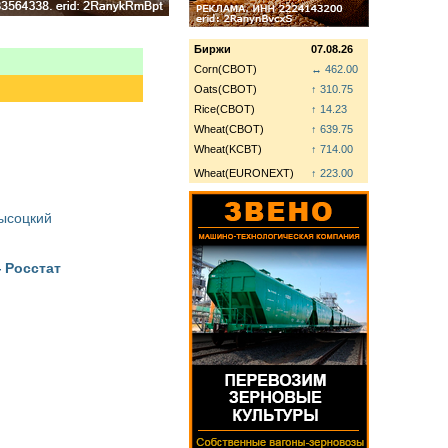
Биржи
07.08.26
Corn(CBOT)
↔ 462.00
Oats(CBOT)
↑ 310.75
Rice(CBOT)
↑ 14.23
Wheat(CBOT)
↑ 639.75
Wheat(KCBT)
↑ 714.00
Wheat(EURONEXT)
↑ 223.00
Высоцкий
 Росстат