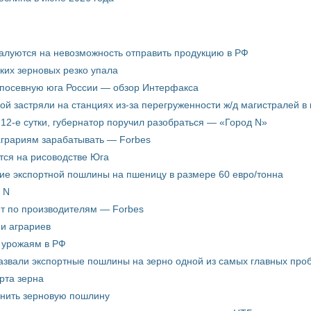
жалуются на невозможность отправить продукцию в РФ
ких зерновых резко упала
 посевную юга России — обзор Интерфакса
пой застряли на станциях из-за перегруженности ж/д магистралей в 
12-е сутки, губернатор поручил разобраться — «Город N»
аграриям зарабатывать — Forbes
ится на рисоводстве Юга
ие экспортной пошлины на пшеницу в размере 60 евро/тонна
 N
ёт по производителям — Forbes
ни аграриев
о урожаям в РФ
звали экспортные пошлины на зерно одной из самых главных пробл
рта зерна
енить зерновую пошлину