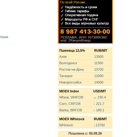
тонн
Пшеница 12,5%
RUB/MT
Азов
13000
Волгодонск
11300
Ростов-на-Дону
13700
Таганрог
12000
Новороссийск
14500
MOEX Index
USD/MT
Wheat, WHFOB
↔ 230.4
Corn, CRFOB
↓ 221.7
Barley, BRFOB
↓ 189.1
MOEX WHstock
RUB/MT
WHstock
↓13792
Пошлина с: 05.08.26