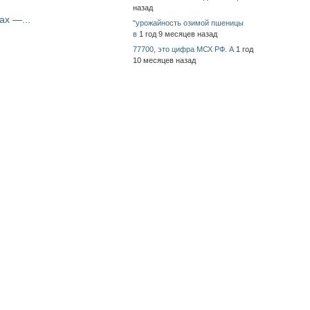
назад
ах —...
"урожайность озимой пшеницы
в
1 год 9 месяцев назад
77700, это цифра МСХ РФ. А
1 год
10 месяцев назад