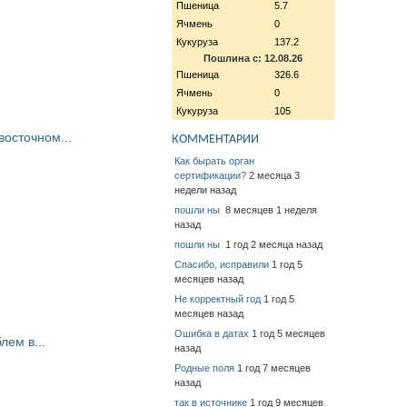
Пшеница
5.7
Ячмень
0
Кукуруза
137.2
Пошлина с: 12.08.26
Пшеница
326.6
Ячмень
0
Кукуруза
105
восточном...
КОММЕНТАРИИ
Как бырать орган
сертификации?
2 месяца 3
недели назад
пошли ны
8 месяцев 1 неделя
назад
пошли ны
1 год 2 месяца назад
Спасибо, исправили
1 год 5
месяцев назад
Не корректный год
1 год 5
месяцев назад
Ошибка в датах
1 год 5 месяцев
ем в...
назад
Родные поля
1 год 7 месяцев
назад
так в источнике
1 год 9 месяцев