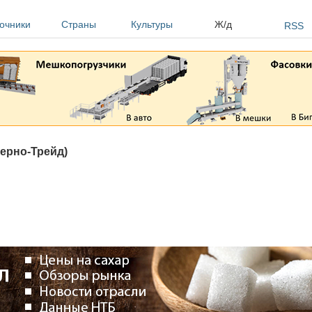
очники
Страны
Культуры
Ж/д
RSS
ерно-Трейд)