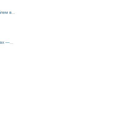
ем в...
ах —...