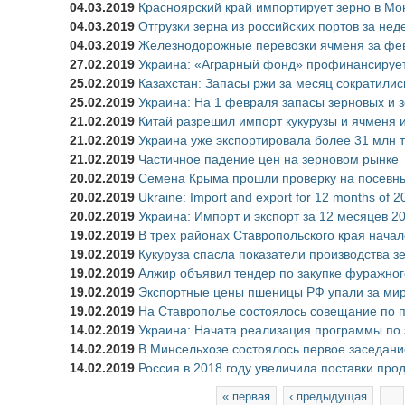
04.03.2019
Красноярский край импортирует зерно в Мо
04.03.2019
Отгрузки зерна из российских портов за не
04.03.2019
Железнодорожные перевозки ячменя за фев
27.02.2019
Украина: «Аграрный фонд» профинансирует 
25.02.2019
Казахстан: Запасы ржи за месяц сократились
25.02.2019
Украина: На 1 февраля запасы зерновых и з
21.02.2019
Китай разрешил импорт кукурузы и ячменя и
21.02.2019
Украина уже экспортировала более 31 млн 
21.02.2019
Частичное падение цен на зерновом рынке
20.02.2019
Семена Крыма прошли проверку на посевны
20.02.2019
Ukraine: Import and export for 12 months of 2
20.02.2019
Украина: Импорт и экспорт за 12 месяцев 2
19.02.2019
В трех районах Ставропольского края начал
19.02.2019
Кукуруза спасла показатели производства з
19.02.2019
Алжир объявил тендер по закупке фуражно
19.02.2019
Экспортные цены пшеницы РФ упали за ми
19.02.2019
На Ставрополье состоялось совещание по 
14.02.2019
Украина: Начата реализация программы по з
14.02.2019
В Минсельхозе состоялось первое заседани
14.02.2019
Россия в 2018 году увеличила поставки про
Страницы
« первая
‹ предыдущая
…