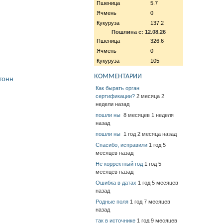
Пшеница
5.7
Ячмень
0
Кукуруза
137.2
Пошлина с: 12.08.26
Пшеница
326.6
Ячмень
0
Кукуруза
105
КОММЕНТАРИИ
тонн
Как бырать орган
сертификации?
2 месяца 2
недели назад
пошли ны
8 месяцев 1 неделя
назад
пошли ны
1 год 2 месяца назад
Спасибо, исправили
1 год 5
месяцев назад
Не корректный год
1 год 5
месяцев назад
Ошибка в датах
1 год 5 месяцев
назад
Родные поля
1 год 7 месяцев
назад
так в источнике
1 год 9 месяцев