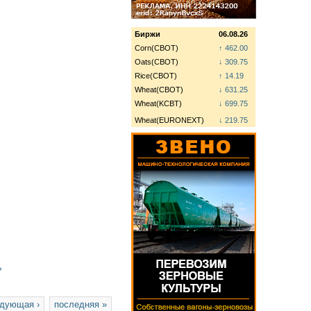
Биржи
06.08.26
Corn(CBOT)
↑ 462.00
Oats(CBOT)
↓ 309.75
Rice(CBOT)
↑ 14.19
Wheat(CBOT)
↓ 631.25
Wheat(KCBT)
↓ 699.75
Wheat(EURONEXT)
↓ 219.75
»
дующая ›
последняя »