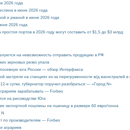
е 2026 года
еслина в июне 2026 года
ой и ржаной в июне 2026 года
июне 2026 года
 простоя портов в 2026 году могут составить от $1,5 до $3 млрд
жалуются на невозможность отправить продукцию в РФ
ких зерновых резко упала
 посевную юга России — обзор Интерфакса
пой застряли на станциях из-за перегруженности ж/д магистралей в 
12-е сутки, губернатор поручил разобраться — «Город N»
аграриям зарабатывать — Forbes
ится на рисоводстве Юга
ие экспортной пошлины на пшеницу в размере 60 евро/тонна
 N
ёт по производителям — Forbes
ни аграриев