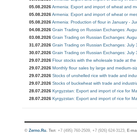
05.08.2026
Armenia: Export and import of wheat and m
05.08.2026
Armenia: Export and import of wheat or mesl
05.08.2026
Armenia: Production of flour in January - J
04.08.2026
Grain Trading on Russian Exchanges: Augu
03.08.2026
Grain Trading on Russian Exchanges: Augu
31.07.2026
Grain Trading on Russian Exchanges: July 
30.07.2026
Grain Trading on Russian Exchanges: July 
29.07.2026
Flour stocks with the wholesale trade at th
29.07.2026
Monthly flour sales by large and medium-si
29.07.2026
Stocks of unshelled rice with trade and ind
29.07.2026
Stocks of buckwheat with trade and industr
28.07.2026
Kyrgyzstan: Export and import of rice for Ma
28.07.2026
Kyrgyzstan: Export and import of rice for Ma
©
Zerno.Ru
.
Тел
: +7 (495) 760-2509,
+7 (926) 624-3123
,
E-ma