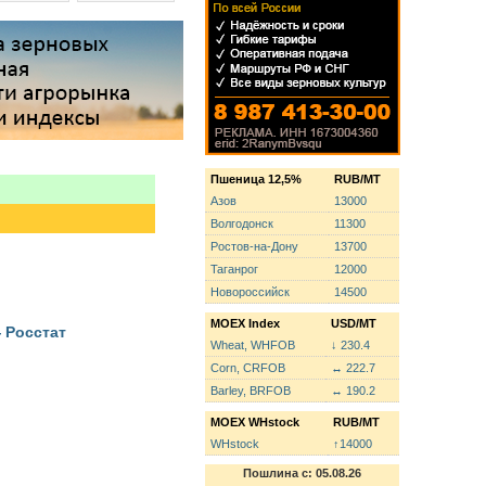
Пшеница 12,5%
RUB/MT
Азов
13000
Волгодонск
11300
Ростов-на-Дону
13700
Таганрог
12000
Новороссийск
14500
MOEX Index
USD/MT
 Росстат
Wheat, WHFOB
↓ 230.4
Corn, CRFOB
↔ 222.7
Barley, BRFOB
↔ 190.2
MOEX WHstock
RUB/MT
WHstock
↑14000
Пошлина с: 05.08.26