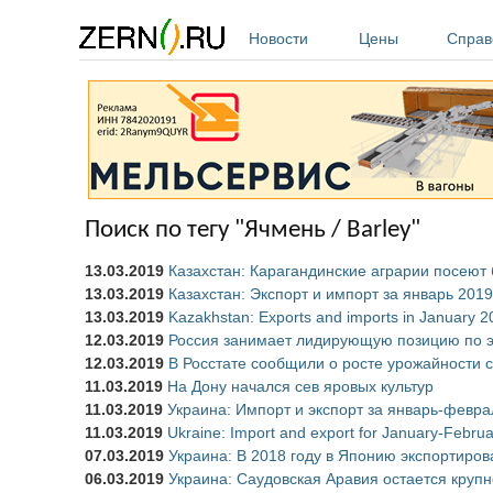
Перейти к основному содержанию
Новости
Цены
Справ
Поиск по тегу "Ячмень / Barley"
13.03.2019
Казахстан: Карагандинские аграрии посеют
13.03.2019
Казахстан: Экспорт и импорт за январь 2019
13.03.2019
Kazakhstan: Exports and imports in January 2
12.03.2019
Россия занимает лидирующую позицию по э
12.03.2019
В Росстате сообщили о росте урожайности с
11.03.2019
На Дону начался сев яровых культур
11.03.2019
Украина: Импорт и экспорт за январь-февра
11.03.2019
Ukraine: Import and export for January-Febru
07.03.2019
Украина: В 2018 году в Японию экспортиро
06.03.2019
Украина: Саудовская Аравия остается кру