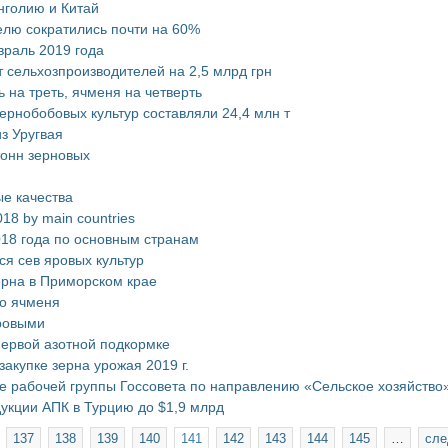
нголию и Китай
делю сократились почти на 60%
раль 2019 года
сельхозпроизводителей на 2,5 млрд грн
 на треть, ячменя на четверть
ернобобовых культур составляли 24,4 млн т
з Уругвая
тонн зерновых
е качества
018 by main countries
018 года по основным странам
ся сев яровых культур
ерна в Приморском крае
го ячменя
ровыми
первой азотной подкормке
акупке зерна урожая 2019 г.
е рабочей группы Госсовета по направлению «Сельское хозяйство
дукции АПК в Турцию до $1,9 млрд
137
138
139
140
141
142
143
144
145
…
сле