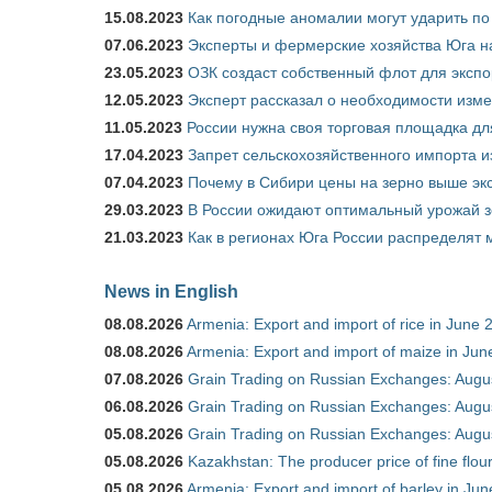
15.08.2023
Как погодные аномалии могут ударить п
07.06.2023
Эксперты и фермерские хозяйства Юга на
23.05.2023
ОЗК создаст собственный флот для экспо
12.05.2023
Эксперт рассказал о необходимости изм
11.05.2023
России нужна своя торговая площадка дл
17.04.2023
Запрет сельскохозяйственного импорта и
07.04.2023
Почему в Сибири цены на зерно выше э
29.03.2023
В России ожидают оптимальный урожай 
21.03.2023
Как в регионах Юга России распределят
News in English
08.08.2026
Armenia: Export and import of rice in June 
08.08.2026
Armenia: Export and import of maize in Ju
07.08.2026
Grain Trading on Russian Exchanges: Augu
06.08.2026
Grain Trading on Russian Exchanges: Augu
05.08.2026
Grain Trading on Russian Exchanges: Augu
05.08.2026
Kazakhstan: The producer price of fine flou
05.08.2026
Armenia: Export and import of barley in Ju