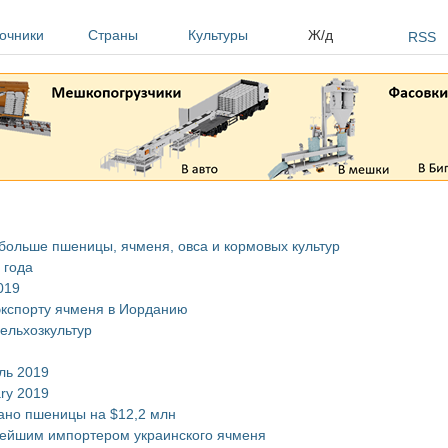
очники
Страны
Культуры
Ж/д
RSS
 больше пшеницы, ячменя, овса и кормовых культур
 года
019
кспорту ячменя в Иорданию
ельхозкультур
ль 2019
ary 2019
вано пшеницы на $12,2 млн
пнейшим импортером украинского ячменя