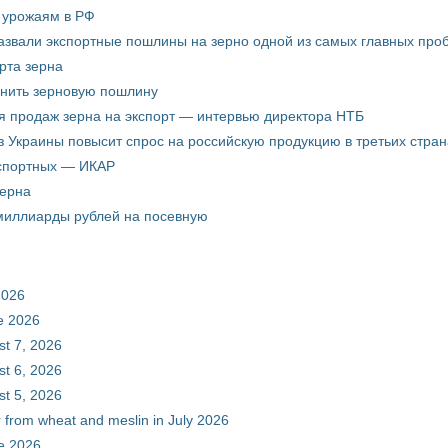
о урожаям в РФ
звали экспортные пошлины на зерно одной из самых главных пробл
рта зерна
енить зерновую пошлину
я продаж зерна на экспорт — интервью директора НТБ
з Украины повысит спрос на российскую продукцию в третьих стран
кспортных — ИКАР
зерна
 миллиарды рублей на посевную
2026
ne 2026
st 7, 2026
st 6, 2026
st 5, 2026
r from wheat and meslin in July 2026
ne 2026