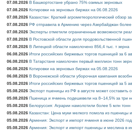
07.08.2026
В Башкортостане убрано 75% озимых зерновых
07.08.2026
Котировки на зерновых биржах на 06.08.2026
07.08.2026
Казахстан: Краткий агрометеорологический обзор за
07.08.2026
РФ отправила в Армению через Азербайджан более 
07.08.2026
Эксперты отметили ограниченные возможности реали
07.08.2026
В Ростовской области доля продовольственной пш
07.08.2026
В Липецкой области намолочено 856,4 тыс. т зерна
06.08.2026
Итоги российских биржевых торгов пшеницей за 6 ав
06.08.2026
В Татарстане намолочен первый миллион тонн зерн
06.08.2026
Котировки на зерновых биржах на 05.08.2026
06.08.2026
В Воронежской области уборочная кампания возобн
05.08.2026
Итоги российских биржевых торгов пшеницей за 5 ав
05.08.2026
Экспорт пшеницы из РФ в августе может составить 
05.08.2026
Пшеница и ячмень подешевели на 8–14,5% за три 
05.08.2026
Белоруссия: Аграрии намолотили более 5 млн тонн
05.08.2026
Казахстан: Цена муки мелкого помола из пшеницы и
05.08.2026
Армения: Экспорт и импорт ячменя в июне 2026 год
05.08.2026
Армения: Экспорт и импорт пшеницы и меслина в и