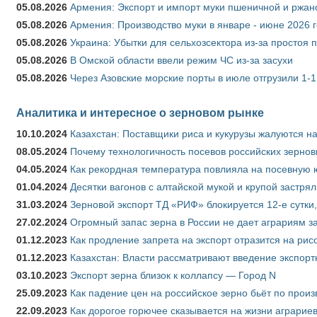
05.08.2026
Армения: Экспорт и импорт муки пшеничной и ржан
05.08.2026
Армения: Производство муки в январе - июне 2026 
05.08.2026
Украина: Убытки для сельхозсектора из-за простоя п
05.08.2026
В Омской области ввели режим ЧС из-за засухи
05.08.2026
Через Азовские морские порты в июле отгрузили 1-1
Аналитика и интересное о зерновом рынке
10.10.2024
Казахстан: Поставщики риса и кукурузы жалуются н
08.05.2024
Почему технологичность посевов российских зернов
04.05.2024
Как рекордная температура повлияла на посевную 
01.04.2024
Десятки вагонов с алтайской мукой и крупой застрял
31.03.2024
Зерновой экспорт ТД «РИФ» блокируется 12-е сутки
27.02.2024
Огромный запас зерна в России не дает аграриям з
01.12.2023
Как продление запрета на экспорт отразится на рис
01.12.2023
Казахстан: Власти рассматривают введение экспор
03.10.2023
Экспорт зерна близок к коллапсу — Город N
25.09.2023
Как падение цен на российское зерно бьёт по прои
22.09.2023
Как дорогое горючее сказывается на жизни аграрие