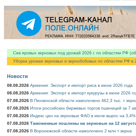
Сев яровых зерновых под урожай 2026 г. по областям РФ (об
Уборка урожая зерновых и зернобобовых по областям РФ в 202
Новости
08.08.2026
Армения: Экспорт и импорт риса в июне 2026 года
08.08.2026
Армения: Экспорт и импорт кукурузы в июне 2026 г
07.08.2026
В Пензенской области намолочено 462,3 тыс. т зерн
07.08.2026
Итоги российских биржевых торгов пшеницей за 7 ав
07.08.2026
Индекс цен на зерновые ФАО в июле вырос на 3,4%
07.08.2026
Таможенные пошлины на зерновые на 12 августа 
07.08.2026
В Воронежской области намолочено 2 млн т зерна