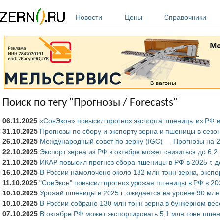
Перейти к основному содержанию
Новости
Цены
Справочники
Поиск по тегу "Прогнозы / Forecasts"
06.11.2025
«СовЭкон» повысил прогноз экспорта пшеницы из РФ в
31.10.2025
Прогнозы по сбору и экспорту зерна и пшеницы в сезо
26.10.2025
Международный совет по зерну (IGC) — Прогнозы на 202
22.10.2025
Экспорт зерна из РФ в октябре может снизиться до 6,
21.10.2025
ИКАР повысил прогноз сбора пшеницы в РФ в 2025 г. д
16.10.2025
В России намолочено около 132 млн тонн зерна, экспо
11.10.2025
"СовЭкон" повысил прогноз урожая пшеницы в РФ в 2025
10.10.2025
Урожай пшеницы в 2025 г. ожидается на уровне 90 мл
10.10.2025
В России собрано 130 млн тонн зерна в бункерном вес
07.10.2025
В октябре РФ может экспортировать 5,1 млн тонн пшен