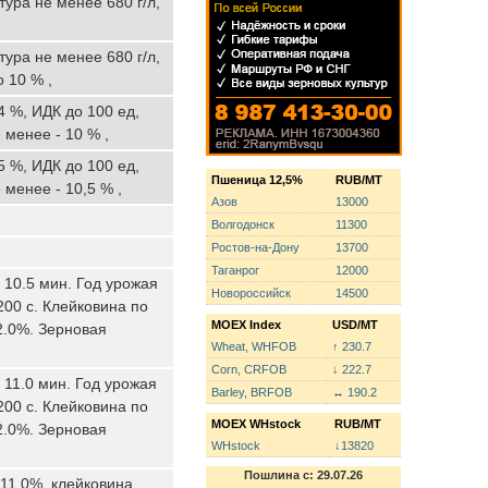
ура не менее 680 г/л,
ура не менее 680 г/л,
 10 % ,
4 %, ИДК до 100 ед,
 менее - 10 % ,
5 %, ИДК до 100 ед,
Пшеница 12,5%
RUB/MT
 менее - 10,5 % ,
Азов
13000
Волгодонск
11300
Ростов-на-Дону
13700
Таганрог
12000
 10.5 мин. Год урожая
Новороссийск
14500
200 с. Клейковина по
MOEX Index
USD/MT
2.0%. Зерновая
Wheat, WHFOB
↑ 230.7
Corn, CRFOB
↓ 222.7
11.0 мин. Год урожая
Barley, BRFOB
↔ 190.2
200 с. Клейковина по
MOEX WHstock
RUB/MT
2.0%. Зерновая
WHstock
↓13820
Пошлина с: 29.07.26
>11,0%, клейковина