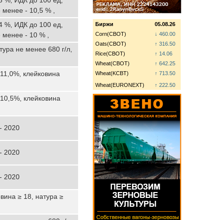
 менее - 10,5 % ,
4 %, ИДК до 100 ед,
Биржи
05.08.26
 менее - 10 % ,
Corn(CBOT)
↓ 460.00
Oats(CBOT)
↑ 316.50
ура не менее 680 г/л,
Rice(CBOT)
↑ 14.06
Wheat(CBOT)
↑ 642.25
>11,0%, клейковина
Wheat(KCBT)
↑ 713.50
Wheat(EURONEXT)
↑ 222.50
>10,5%, клейковина
- 2020
- 2020
- 2020
овина ≥ 18, натура ≥