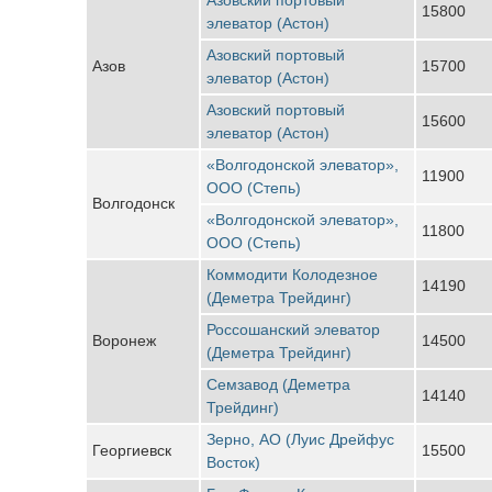
15800
элеватор (Астон)
Азовский портовый
Азов
15700
элеватор (Астон)
Азовский портовый
15600
элеватор (Астон)
«Волгодонской элеватор»,
11900
ООО (Степь)
Волгодонск
«Волгодонской элеватор»,
11800
ООО (Степь)
Коммодити Колодезное
14190
(Деметра Трейдинг)
Россошанский элеватор
Воронеж
14500
(Деметра Трейдинг)
Семзавод (Деметра
14140
Трейдинг)
Зерно, АО (Луис Дрейфус
Георгиевск
15500
Восток)