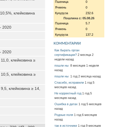
Пшеница
0
Ячмень
0
>10,5%, клейковина
Кукуруза
232.6
Пошлина с: 05.08.26
Пшеница
5.7
- 2020
Ячмень
0
Кукуруза
137.2
КОММЕНТАРИИ
Как бырать орган
- 2020
сертификации?
2 месяца 2
недели назад
 11,0, клейковина ≥
пошли ны
8 месяцев 1 неделя
назад
 10,5, клейковина ≥
пошли ны
1 год 2 месяца назад
Спасибо, исправили
1 год 5
месяцев назад
9,5, клейковина ≥ 14,
Не корректный год
1 год 5
месяцев назад
Ошибка в датах
1 год 5 месяцев
назад
Родные поля
1 год 6 месяцев
назад
так в источнике
1 год 9 месяцев