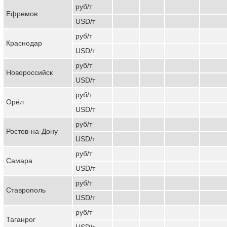
руб/т
Ефремов
USD/т
руб/т
Краснодар
USD/т
руб/т
Новороссийск
USD/т
руб/т
Орёл
USD/т
руб/т
Ростов-на-Дону
USD/т
руб/т
Самара
USD/т
руб/т
Ставрополь
USD/т
руб/т
Таганрог
USD/т