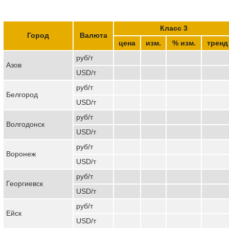
Класс 3
Город
Валюта
цена
изм.
% изм.
тренд
руб/т
Азов
USD/т
руб/т
Белгород
USD/т
руб/т
Волгодонск
USD/т
руб/т
Воронеж
USD/т
руб/т
Георгиевск
USD/т
руб/т
Ейск
USD/т