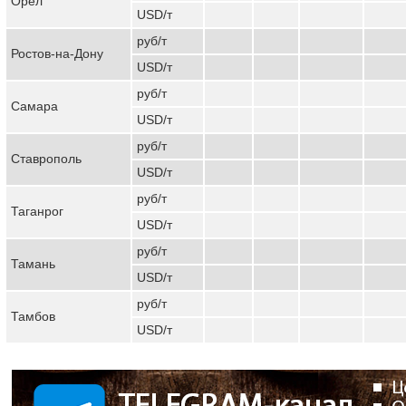
Орёл
USD/т
руб/т
Ростов-на-Дону
USD/т
руб/т
Самара
USD/т
руб/т
Ставрополь
USD/т
руб/т
Таганрог
USD/т
руб/т
Тамань
USD/т
руб/т
Тамбов
USD/т