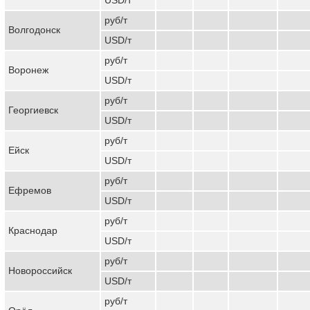
руб/т
Волгодонск
USD/т
руб/т
Воронеж
USD/т
руб/т
Георгиевск
USD/т
руб/т
Ейск
USD/т
руб/т
Ефремов
USD/т
руб/т
Краснодар
USD/т
руб/т
Новороссийск
USD/т
руб/т