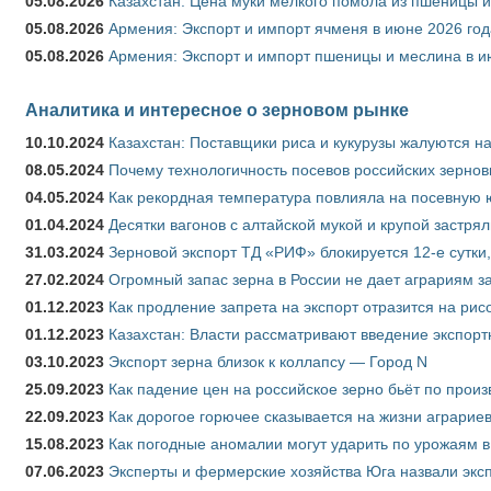
05.08.2026
Казахстан: Цена муки мелкого помола из пшеницы и
05.08.2026
Армения: Экспорт и импорт ячменя в июне 2026 год
05.08.2026
Армения: Экспорт и импорт пшеницы и меслина в и
Аналитика и интересное о зерновом рынке
10.10.2024
Казахстан: Поставщики риса и кукурузы жалуются н
08.05.2024
Почему технологичность посевов российских зернов
04.05.2024
Как рекордная температура повлияла на посевную 
01.04.2024
Десятки вагонов с алтайской мукой и крупой застрял
31.03.2024
Зерновой экспорт ТД «РИФ» блокируется 12-е сутки
27.02.2024
Огромный запас зерна в России не дает аграриям з
01.12.2023
Как продление запрета на экспорт отразится на рис
01.12.2023
Казахстан: Власти рассматривают введение экспор
03.10.2023
Экспорт зерна близок к коллапсу — Город N
25.09.2023
Как падение цен на российское зерно бьёт по прои
22.09.2023
Как дорогое горючее сказывается на жизни аграрие
15.08.2023
Как погодные аномалии могут ударить по урожаям 
07.06.2023
Эксперты и фермерские хозяйства Юга назвали эксп