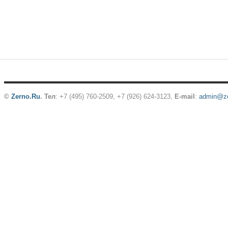
©
Zerno.Ru
.
Тел
: +7 (495) 760-2509,
+7 (926) 624-3123
,
E-mail
:
admin@ze