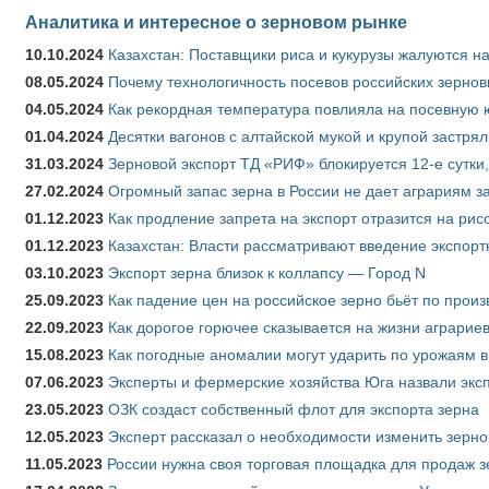
Аналитика и интересное о зерновом рынке
10.10.2024
Казахстан: Поставщики риса и кукурузы жалуются н
08.05.2024
Почему технологичность посевов российских зернов
04.05.2024
Как рекордная температура повлияла на посевную 
01.04.2024
Десятки вагонов с алтайской мукой и крупой застрял
31.03.2024
Зерновой экспорт ТД «РИФ» блокируется 12-е сутки
27.02.2024
Огромный запас зерна в России не дает аграриям з
01.12.2023
Как продление запрета на экспорт отразится на рис
01.12.2023
Казахстан: Власти рассматривают введение экспор
03.10.2023
Экспорт зерна близок к коллапсу — Город N
25.09.2023
Как падение цен на российское зерно бьёт по прои
22.09.2023
Как дорогое горючее сказывается на жизни аграрие
15.08.2023
Как погодные аномалии могут ударить по урожаям 
07.06.2023
Эксперты и фермерские хозяйства Юга назвали эксп
23.05.2023
ОЗК создаст собственный флот для экспорта зерна
12.05.2023
Эксперт рассказал о необходимости изменить зерн
11.05.2023
России нужна своя торговая площадка для продаж 