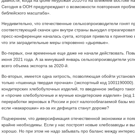
давности, когда на фоне неурожая 2010-го на Ближнем Востоке на
Сегодня в ООН предупреждают о возможности повторения проблем
библейского масштаба».
Неудивительно, что отечественные сельхозпроизводители гонят пр
соответствующий скачок цен внутри страны вынудил отреагироват
пресс-конференции началась суета, которая привела к принятию 
что эти заградительные меры откровенно «дырявые».
Во-первых, они временные еще даже не начали действовать. Пов
июня 2021 года. А за минувший январь сельхозпроизводители усп
всего объема экспорта за 2020-й.
Во-вторых, имеется одна хитрость, позволяющая обойти устано
только «пшеница твердая прочная» (экспортный код 1001190000). 
кондитерских хлебобулочных изделий, то введенное эмбарго тако
и «прочие хлебобулочные и мучные кондитерские изделия» (код 
переработки зерновых в России и рост налогооблагаемой базы мож
если «макарошки» из-за их дефицита станут дороже?
Подчеркнем, что диверсификация отечественной экономики и появ
крайне необходимы. Если у нас построят новые хлебозаводы и вы
хорошо. Но при этом не надо забывать про баланс между интерес