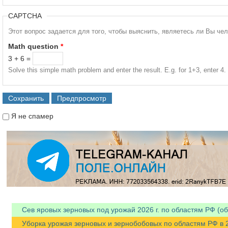
CAPTCHA
Этот вопрос задается для того, чтобы выяснить, являетесь ли Вы че
Math question
*
3 + 6 =
Solve this simple math problem and enter the result. E.g. for 1+3, enter 4.
Я не спамер
Я спамер
Сев яровых зерновых под урожай 2026 г. по областям РФ (об
Уборка урожая зерновых и зернобобовых по областям РФ в 202