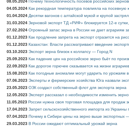
08.05.2024
Почему технологичность посевов российских зернов
04.05.2024
Как рекордная температура повлияла на посевную 
01.04.2024
Десятки вагонов с алтайской мукой и крупой застрял
31.03.2024
Зерновой экспорт ТД «РИФ» блокируется 12-е сутки
27.02.2024
Огромный запас зерна в России не дает аграриям з
01.12.2023
Как продление запрета на экспорт отразится на рис
01.12.2023
Казахстан: Власти рассматривают введение экспор
03.10.2023
Экспорт зерна близок к коллапсу — Город N
25.09.2023
Как падение цен на российское зерно бьёт по прои
22.09.2023
Как дорогое горючее сказывается на жизни аграрие
15.08.2023
Как погодные аномалии могут ударить по урожаям 
07.06.2023
Эксперты и фермерские хозяйства Юга назвали эксп
23.05.2023
ОЗК создаст собственный флот для экспорта зерна
12.05.2023
Эксперт рассказал о необходимости изменить зерн
11.05.2023
России нужна своя торговая площадка для продаж 
17.04.2023
Запрет сельскохозяйственного импорта из Украины п
07.04.2023
Почему в Сибири цены на зерно выше экспортных 
29.03.2023
В России ожидают оптимальный урожай зерна