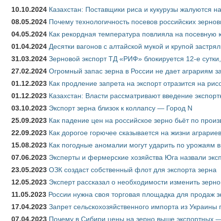
10.10.2024
Казахстан: Поставщики риса и кукурузы жалуются н
08.05.2024
Почему технологичность посевов российских зернов
04.05.2024
Как рекордная температура повлияла на посевную 
01.04.2024
Десятки вагонов с алтайской мукой и крупой застрял
31.03.2024
Зерновой экспорт ТД «РИФ» блокируется 12-е сутки
27.02.2024
Огромный запас зерна в России не дает аграриям з
01.12.2023
Как продление запрета на экспорт отразится на рис
01.12.2023
Казахстан: Власти рассматривают введение экспор
03.10.2023
Экспорт зерна близок к коллапсу — Город N
25.09.2023
Как падение цен на российское зерно бьёт по прои
22.09.2023
Как дорогое горючее сказывается на жизни аграрие
15.08.2023
Как погодные аномалии могут ударить по урожаям 
07.06.2023
Эксперты и фермерские хозяйства Юга назвали эксп
23.05.2023
ОЗК создаст собственный флот для экспорта зерна
12.05.2023
Эксперт рассказал о необходимости изменить зерн
11.05.2023
России нужна своя торговая площадка для продаж 
17.04.2023
Запрет сельскохозяйственного импорта из Украины п
07.04.2023
Почему в Сибири цены на зерно выше экспортных 