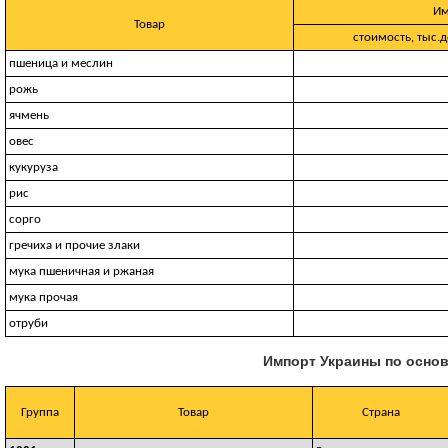
Им
Товар
стоимость, тыс.д
пшеница и меслин
рожь
ячмень
овес
кукуруза
рис
сорго
гречиха и прочие злаки
мука пшеничная и ржаная
мука прочая
отруби
Импорт Украины по основ
Группа
Товар
Страна