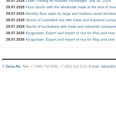
30.07.2026
Grain Trading on Russian Exchanges: July 30, 2026
29.07.2026
Flour stocks with the wholesale trade at the end of Ju
29.07.2026
Monthly flour sales by large and medium-sized wholesa
29.07.2026
Stocks of unshelled rice with trade and industrial comp
29.07.2026
Stocks of buckwheat with trade and industrial companie
28.07.2026
Kyrgyzstan: Export and import of rice for May and over 
28.07.2026
Kyrgyzstan: Export and import of rice for May and over 
©
Zerno.Ru
.
Тел
: +7 (495) 760-2509,
+7 (926) 624-3123
,
E-mail
:
admin@ze