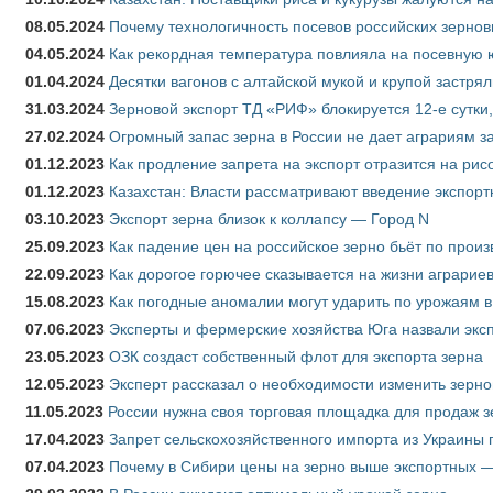
08.05.2024
Почему технологичность посевов российских зернов
04.05.2024
Как рекордная температура повлияла на посевную 
01.04.2024
Десятки вагонов с алтайской мукой и крупой застрял
31.03.2024
Зерновой экспорт ТД «РИФ» блокируется 12-е сутки
27.02.2024
Огромный запас зерна в России не дает аграриям з
01.12.2023
Как продление запрета на экспорт отразится на рис
01.12.2023
Казахстан: Власти рассматривают введение экспор
03.10.2023
Экспорт зерна близок к коллапсу — Город N
25.09.2023
Как падение цен на российское зерно бьёт по прои
22.09.2023
Как дорогое горючее сказывается на жизни аграрие
15.08.2023
Как погодные аномалии могут ударить по урожаям 
07.06.2023
Эксперты и фермерские хозяйства Юга назвали эксп
23.05.2023
ОЗК создаст собственный флот для экспорта зерна
12.05.2023
Эксперт рассказал о необходимости изменить зерн
11.05.2023
России нужна своя торговая площадка для продаж 
17.04.2023
Запрет сельскохозяйственного импорта из Украины п
07.04.2023
Почему в Сибири цены на зерно выше экспортных 