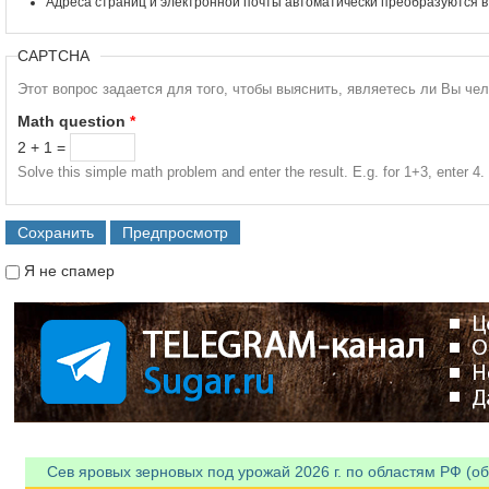
Адреса страниц и электронной почты автоматически преобразуются в
CAPTCHA
Этот вопрос задается для того, чтобы выяснить, являетесь ли Вы че
Math question
*
2 + 1 =
Solve this simple math problem and enter the result. E.g. for 1+3, enter 4.
Я не спамер
Я спамер
Сев яровых зерновых под урожай 2026 г. по областям РФ (об