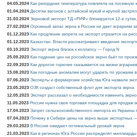
04.05.2024
Как рекордная температура повлияла на посевную 
01.04.2024
Десятки вагонов с алтайской мукой и крупой застрял
31.03.2024
Зерновой экспорт ТД «РИФ» блокируется 12-е сутки
27.02.2024
Огромный запас зерна в России не дает аграриям з
01.12.2023
Как продление запрета на экспорт отразится на рис
01.12.2023
Казахстан: Власти рассматривают введение экспор
03.10.2023
Экспорт зерна близок к коллапсу — Город N
25.09.2023
Как падение цен на российское зерно бьёт по прои
22.09.2023
Как дорогое горючее сказывается на жизни аграрие
15.08.2023
Как погодные аномалии могут ударить по урожаям 
07.06.2023
Эксперты и фермерские хозяйства Юга назвали эксп
23.05.2023
ОЗК создаст собственный флот для экспорта зерна
12.05.2023
Эксперт рассказал о необходимости изменить зерн
11.05.2023
России нужна своя торговая площадка для продаж 
17.04.2023
Запрет сельскохозяйственного импорта из Украины п
07.04.2023
Почему в Сибири цены на зерно выше экспортных 
29.03.2023
В России ожидают оптимальный урожай зерна
21.03.2023
Как в регионах Юга России распределят миллиарды