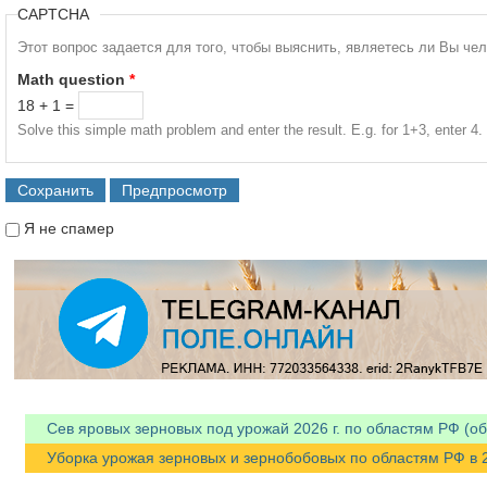
CAPTCHA
Этот вопрос задается для того, чтобы выяснить, являетесь ли Вы че
Math question
*
18 + 1 =
Solve this simple math problem and enter the result. E.g. for 1+3, enter 4.
Я не спамер
Я спамер
Сев яровых зерновых под урожай 2026 г. по областям РФ (об
Уборка урожая зерновых и зернобобовых по областям РФ в 202