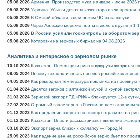
05.08.2026
Армения: Производство муки в январе - июне 2026 
05.08.2026
Украина: Убытки для сельхозсектора из-за простоя п
05.08.2026
В Омской области ввели режим ЧС из-за засухи
05.08.2026
Через Азовские морские порты в июле отгрузили 1-1
05.08.2026
В России усилили госконтроль за оборотом зер
05.08.2026
Котировки на зерновых биржах на 04.08.2026
Аналитика и интересное о зерновом рынке
10.10.2024
Казахстан: Поставщики риса и кукурузы жалуются н
08.05.2024
Почему технологичность посевов российских зернов
04.05.2024
Как рекордная температура повлияла на посевную 
01.04.2024
Десятки вагонов с алтайской мукой и крупой застрял
31.03.2024
Зерновой экспорт ТД «РИФ» блокируется 12-е сутки
27.02.2024
Огромный запас зерна в России не дает аграриям з
01.12.2023
Как продление запрета на экспорт отразится на рис
01.12.2023
Казахстан: Власти рассматривают введение экспор
03.10.2023
Экспорт зерна близок к коллапсу — Город N
25.09.2023
Как падение цен на российское зерно бьёт по прои