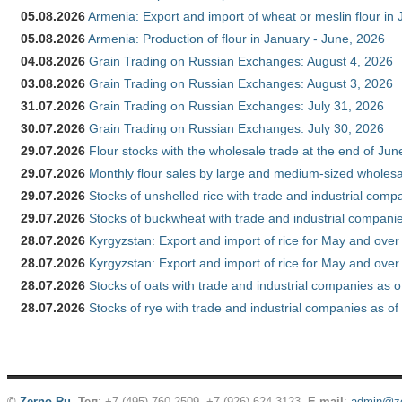
05.08.2026
Armenia: Export and import of wheat or meslin flour in
05.08.2026
Armenia: Production of flour in January - June, 2026
04.08.2026
Grain Trading on Russian Exchanges: August 4, 2026
03.08.2026
Grain Trading on Russian Exchanges: August 3, 2026
31.07.2026
Grain Trading on Russian Exchanges: July 31, 2026
30.07.2026
Grain Trading on Russian Exchanges: July 30, 2026
29.07.2026
Flour stocks with the wholesale trade at the end of Ju
29.07.2026
Monthly flour sales by large and medium-sized wholesa
29.07.2026
Stocks of unshelled rice with trade and industrial comp
29.07.2026
Stocks of buckwheat with trade and industrial companie
28.07.2026
Kyrgyzstan: Export and import of rice for May and over 
28.07.2026
Kyrgyzstan: Export and import of rice for May and over 
28.07.2026
Stocks of oats with trade and industrial companies as o
28.07.2026
Stocks of rye with trade and industrial companies as of
©
Zerno.Ru
.
Тел
: +7 (495) 760-2509,
+7 (926) 624-3123
,
E-mail
:
admin@ze