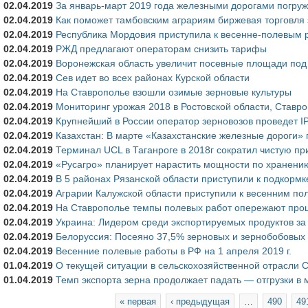
02.04.2019
За январь-март 2019 года железными дорогами погруж
02.04.2019
Как поможет тамбовским аграриям биржевая торговля
02.04.2019
Республика Мордовия приступила к весенне-полевым 
02.04.2019
РЖД предлагают операторам снизить тарифы
02.04.2019
Воронежская область увеличит посевные площади под
02.04.2019
Сев идет во всех районах Курской области
02.04.2019
На Ставрополье взошли озимые зерновые культуры
02.04.2019
Мониторинг урожая 2018 в Ростовской области, Ставр
02.04.2019
Крупнейший в России оператор зерновозов проведет I
02.04.2019
Казахстан: В марте «Казахстанские железные дороги» 
02.04.2019
Терминал UCL в Таганроге в 2018г сократил чистую пр
02.04.2019
«Русагро» планирует нарастить мощности по хранению
02.04.2019
В 5 районах Рязанской области приступили к подкормк
02.04.2019
Аграрии Калужской области приступили к весенним п
02.04.2019
На Ставрополье темпы полевых работ опережают про
02.04.2019
Украина: Лидером среди экспортируемых продуктов за 
02.04.2019
Белоруссия: Посеяно 37,5% зерновых и зернобобовых 
02.04.2019
Весенние полевые работы в РФ на 1 апреля 2019 г.
01.04.2019
О текущей ситуации в сельскохозяйственной отрасли С
01.04.2019
Темп экспорта зерна продолжает падать — отгрузки в 
Страницы
« первая
‹ предыдущая
…
490
49