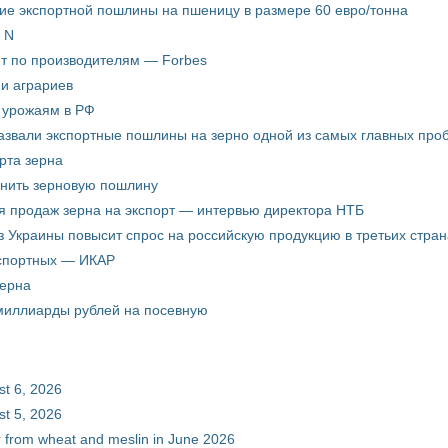
ие экспортной пошлины на пшеницу в размере 60 евро/тонна
 N
ёт по производителям — Forbes
ни аграриев
о урожаям в РФ
звали экспортные пошлины на зерно одной из самых главных пробл
рта зерна
енить зерновую пошлину
я продаж зерна на экспорт — интервью директора НТБ
з Украины повысит спрос на российскую продукцию в третьих стран
кспортных — ИКАР
зерна
 миллиарды рублей на посевную
st 6, 2026
st 5, 2026
ur from wheat and meslin in June 2026