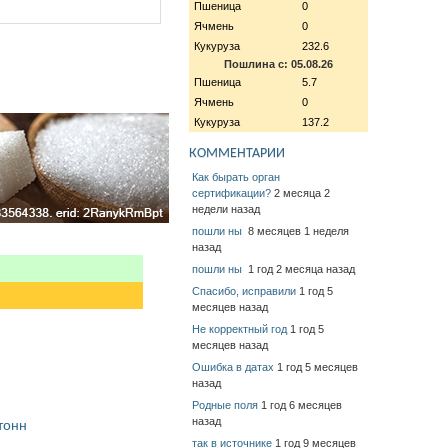
Пшеница
0
Ячмень
0
Кукуруза
232.6
Пошлина с: 05.08.26
Пшеница
5.7
Ячмень
0
Кукуруза
137.2
КОММЕНТАРИИ
Как бырать орган
сертификации?
2 месяца 2
недели назад
пошли ны
8 месяцев 1 неделя
назад
пошли ны
1 год 2 месяца назад
Спасибо, исправили
1 год 5
месяцев назад
Не корректный год
1 год 5
месяцев назад
Ошибка в датах
1 год 5 месяцев
назад
Родные поля
1 год 6 месяцев
назад
тонн
так в источнике
1 год 9 месяцев