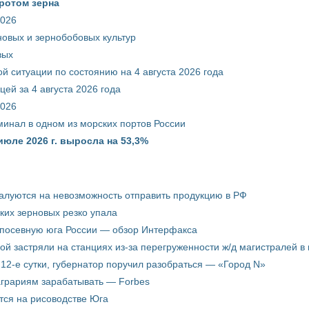
ротом зерна
2026
новых и зернобобовых культур
вых
й ситуации по состоянию на 4 августа 2026 года
ей за 4 августа 2026 года
2026
минал в одном из морских портов России
июле 2026 г. выросла на 53,3%
жалуются на невозможность отправить продукцию в РФ
ких зерновых резко упала
 посевную юга России — обзор Интерфакса
пой застряли на станциях из-за перегруженности ж/д магистралей в 
12-е сутки, губернатор поручил разобраться — «Город N»
аграриям зарабатывать — Forbes
ится на рисоводстве Юга