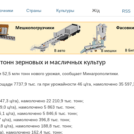
очники
Страны
Культуры
Ж/д
RSS
 тонн зерновых и масличных культур
и 52,5 млн тонн нового урожая, сообщает Минагрополитики.
щади 7737,9 тыс. га при урожайности 46 ц/га, намолочено 35 597,3
7,3 ц/га), намолочено 22 210,9 тыс. тонн;
,0 ц/га), намолочено 5 863 тыс. тонн;
,1 ц/га), намолочено 5 846,6 тыс. тонн;
 ц/га), намолочено 396,8 тыс. тонн;
8 ц/га), намолочено 188,8 тыс. тонн;
а), намолочено 162,4 тыс. тонн;