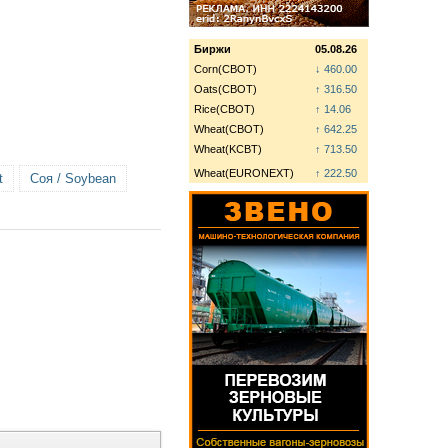
Биржи
05.08.26
Corn(CBOT)
↓ 460.00
Oats(CBOT)
↑ 316.50
Rice(CBOT)
↑ 14.06
Wheat(CBOT)
↑ 642.25
Wheat(KCBT)
↑ 713.50
Wheat(EURONEXT)
↑ 222.50
t
Соя / Soybean