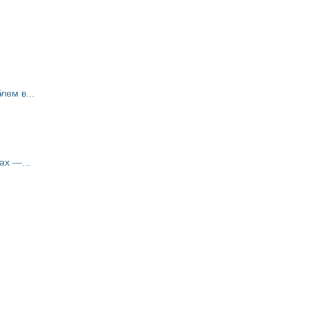
ем в...
ах —...