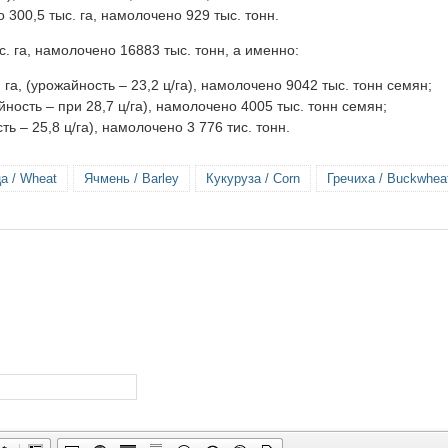
300,5 тыс. га, намолочено 929 тыс. тонн.
 га, намолочено 16883 тыс. тонн, а именно:
а, (урожайность – 23,2 ц/га), намолочено 9042 тыс. тонн семян;
ность – при 28,7 ц/га), намолочено 4005 тыс. тонн семян;
ь – 25,8 ц/га), намолочено 3 776 тис. тонн.
а / Wheat
Ячмень / Barley
Кукуруза / Corn
Гречиха / Buckwhea