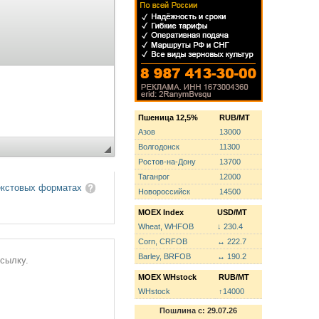
Пшеница 12,5%
RUB/MT
Азов
13000
Волгодонск
11300
Ростов-на-Дону
13700
Таганрог
12000
екстовых форматах
Новороссийск
14500
MOEX Index
USD/MT
Wheat, WHFOB
↓ 230.4
Corn, CRFOB
↔ 222.7
Barley, BRFOB
↔ 190.2
ссылку.
MOEX WHstock
RUB/MT
WHstock
↑14000
Пошлина с: 29.07.26