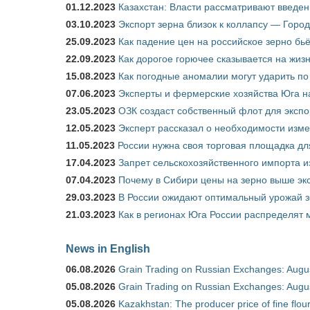
01.12.2023
Казахстан: Власти рассматривают введен
03.10.2023
Экспорт зерна близок к коллапсу — Город
25.09.2023
Как падение цен на российское зерно бь
22.09.2023
Как дорогое горючее сказывается на жиз
15.08.2023
Как погодные аномалии могут ударить п
07.06.2023
Эксперты и фермерские хозяйства Юга на
23.05.2023
ОЗК создаст собственный флот для экспо
12.05.2023
Эксперт рассказал о необходимости изм
11.05.2023
России нужна своя торговая площадка дл
17.04.2023
Запрет сельскохозяйственного импорта и
07.04.2023
Почему в Сибири цены на зерно выше э
29.03.2023
В России ожидают оптимальный урожай 
21.03.2023
Как в регионах Юга России распределят
News in English
06.08.2026
Grain Trading on Russian Exchanges: Augu
05.08.2026
Grain Trading on Russian Exchanges: Augu
05.08.2026
Kazakhstan: The producer price of fine flo