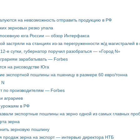
жалуются на невозможность отправить продукцию в РФ
ких зерновых резко упала
 посевную юга России — обзор Интерфакса
пой застряли на станциях из-за перегруженности ж/д магистралей в 
12-е сутки, губернатор поручил разобраться — «Город N»
аграриям зарабатывать — Forbes
ится на рисоводстве Юга
ие экспортной пошлины на пшеницу в размере 60 евро/тонна
 N
ёт по производителям — Forbes
ни аграриев
о урожаям в РФ
звали экспортные пошлины на зерно одной из самых главных пробл
рта зерна
енить зерновую пошлину
я продаж зерна на экспорт — интервью директора НТБ