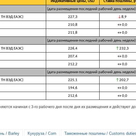
Индикативные цены, USD
Ставка пошлины, р
(дата размещения-последний рабочий день недели)
 ТН ВЭД ЕАЭС)
227,3
↓
8,9
210,8
↔
0,0
211,8
↔
0,0
(дата размещения-последний рабочий день недели)
 ТН ВЭД ЕАЭС)
226,4
↑
232,3
207,4
↔
0,0
212,2
↔
0,0
(дата размещения-последний рабочий день недели)
 ТН ВЭД ЕАЭС)
225,1
↑
202,7
194,6
↔
0,0
212,6
↔
0,0
ются начиная с 3-го рабочего дня после дня их размещения и действуют д
нь / Barley
Кукуруза / Corn
Таможенные пошлины / Customs dutie