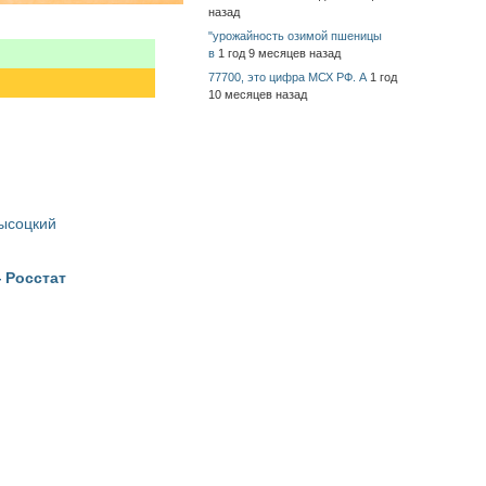
назад
"урожайность озимой пшеницы
в
1 год 9 месяцев назад
77700, это цифра МСХ РФ. А
1 год
10 месяцев назад
Высоцкий
 Росстат