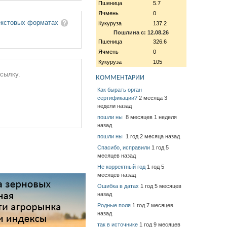
Пшеница
5.7
Ячмень
0
екстовых форматах
Кукуруза
137.2
Пошлина с: 12.08.26
Пшеница
326.6
Ячмень
0
Кукуруза
105
ссылку.
КОММЕНТАРИИ
Как бырать орган
сертификации?
2 месяца 3
недели назад
пошли ны
8 месяцев 1 неделя
назад
пошли ны
1 год 2 месяца назад
Спасибо, исправили
1 год 5
месяцев назад
Не корректный год
1 год 5
месяцев назад
Ошибка в датах
1 год 5 месяцев
назад
Родные поля
1 год 7 месяцев
назад
так в источнике
1 год 9 месяцев