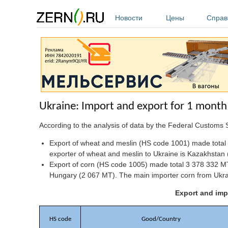
Перейти к основному содержанию
Новости
Цены
Справ
Ukraine: Import and export for 1 month
According to the analysis of data by the Federal Customs 
Export of wheat and meslin (HS code 1001) made total
exporter of wheat and meslin to Ukraine is Kazakhsta
Export of corn (HS code 1005) made total 3 378 332 MT.
Hungary (2 067 MT). The main importer corn from Ukra
Export and imp
HS code
Good/Country