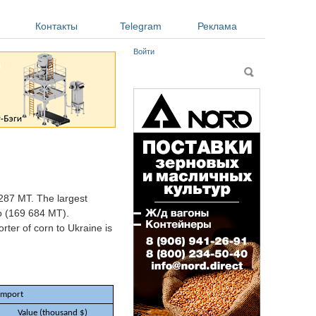
Контакты
Telegram
Реклама
Войти
Форма поиска
Поиск
287 MT. The largest
o (169 684 MT).
ter of corn to Ukraine is
Import
Value (thousand $)