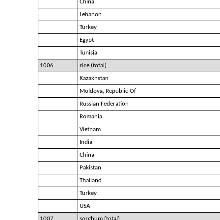
China
Lebanon
Turkey
Egypt
Tunisia
1006
rice (total)
Kazakhstan
Moldova, Republic Of
Russian Federation
Romania
Vietnam
India
China
Pakistan
Thailand
Turkey
USA
1007
sorghum (total)