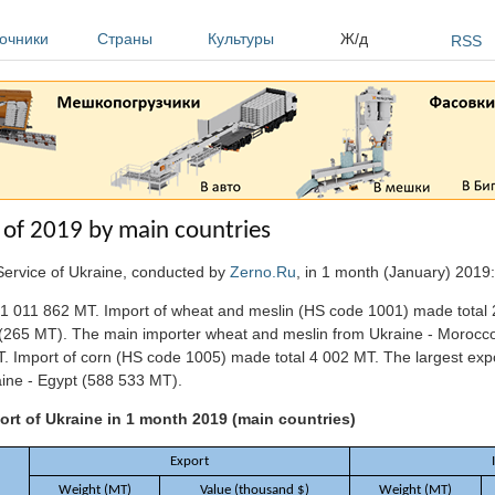
очники
Страны
Культуры
Ж/д
RSS
 of 2019 by main countries
Service of Ukraine, conducted by
Zerno.Ru
, in 1 month (January) 2019:
 1 011 862 MT. Import of wheat and meslin (HS code 1001) made total 
n (265 MT). The main importer wheat and meslin from Ukraine - Morocc
 Import of corn (HS code 1005) made total 4 002 MT. The largest expor
ine - Egypt (588 533 MT).
ort of Ukraine in 1 month 2019 (main countries)
Export
Weight (MT)
Value (thousand $)
Weight (MT)