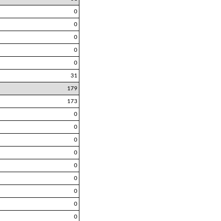
0
0
0
0
0
31
179
173
0
0
0
0
0
0
0
0
0