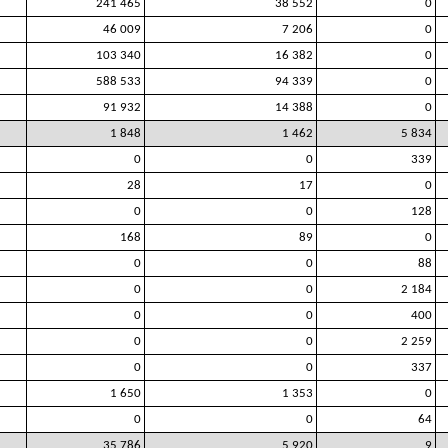
241 465
38 552
0
46 009
7 206
0
103 340
16 382
0
588 533
94 339
0
91 932
14 388
0
1 848
1 462
5 834
0
0
339
28
17
0
0
0
128
168
89
0
0
0
88
0
0
2 184
0
0
400
0
0
2 259
0
0
337
1 650
1 353
0
0
0
64
35 786
5 920
9