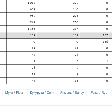
1 012
329
0
659
180
0
969
223
0
949
260
0
1 163
337
0
159
102
137
0
0
136
29
42
0
42
24
0
2
3
1
28
9
0
12
9
0
44
13
0
Мука / Flour
Кукуруза / Corn
Ячмень / Barley
Рожь / Rye