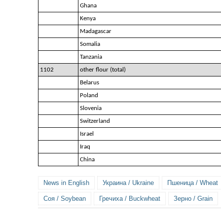
Ghana
Kenya
Madagascar
Somalia
Tanzania
1102
other flour (total)
Belarus
Poland
Slovenia
Switzerland
Israel
Iraq
China
News in English
Украина / Ukraine
Пшеница / Wheat
Соя / Soybean
Гречиха / Buckwheat
Зерно / Grain