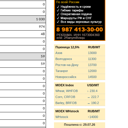
0
0
1 030
974
48
0
Пшеница 12,5%
RUB/MT
0
Азов
13000
59
Волгодонск
11300
59
Ростов-на-Дону
13700
Таганрог
12000
0
Новороссийск
14500
0
MOEX Index
USD/MT
0
Wheat, WHFOB
↓ 230.4
0
Corn, CRFOB
↔ 222.7
0
Barley, BRFOB
↔ 190.2
0
MOEX WHstock
RUB/MT
0
WHstock
↑14000
0
Пошлина с: 29.07.26