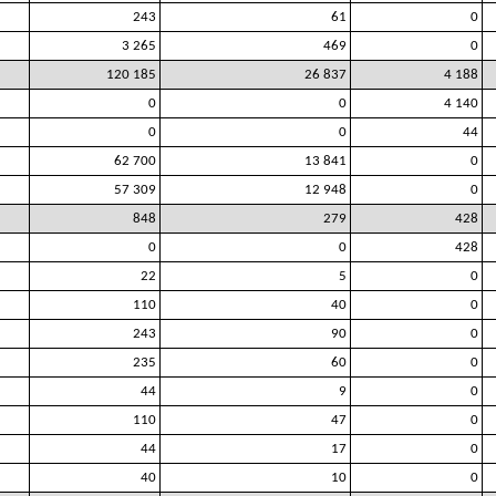
243
61
0
3 265
469
0
120 185
26 837
4 188
0
0
4 140
0
0
44
62 700
13 841
0
57 309
12 948
0
848
279
428
0
0
428
22
5
0
110
40
0
243
90
0
235
60
0
44
9
0
110
47
0
44
17
0
40
10
0