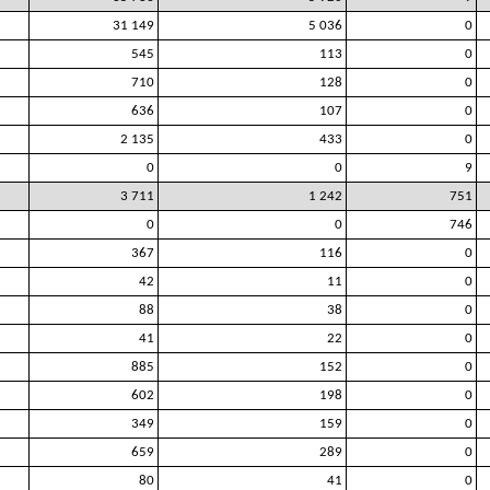
31 149
5 036
0
545
113
0
710
128
0
636
107
0
2 135
433
0
0
0
9
3 711
1 242
751
0
0
746
367
116
0
42
11
0
88
38
0
41
22
0
885
152
0
602
198
0
349
159
0
659
289
0
80
41
0