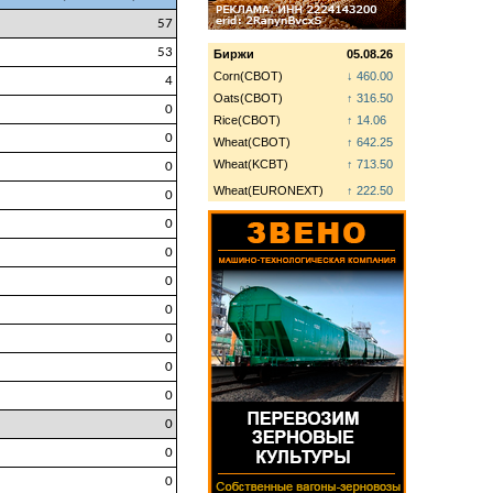
57
53
Биржи
05.08.26
Corn(CBOT)
↓ 460.00
4
Oats(CBOT)
↑ 316.50
0
Rice(CBOT)
↑ 14.06
0
Wheat(CBOT)
↑ 642.25
Wheat(KCBT)
↑ 713.50
0
Wheat(EURONEXT)
↑ 222.50
0
0
0
0
0
0
0
0
0
0
0