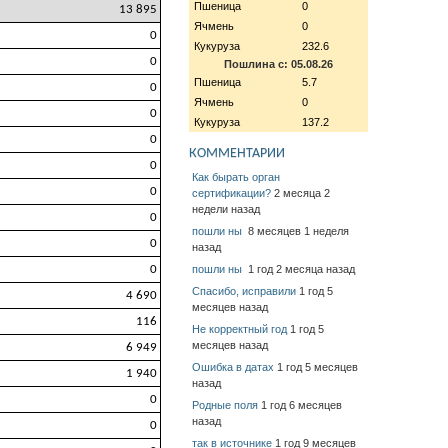
Пшеница
0
13 895
Ячмень
0
0
Кукуруза
232.6
0
Пошлина с: 05.08.26
Пшеница
5.7
0
Ячмень
0
0
Кукуруза
137.2
0
КОММЕНТАРИИ
0
Как бырать орган
0
сертификации?
2 месяца 2
недели назад
0
пошли ны
8 месяцев 1 неделя
0
назад
0
пошли ны
1 год 2 месяца назад
Спасибо, исправили
1 год 5
4 690
месяцев назад
116
Не корректный год
1 год 5
месяцев назад
6 949
Ошибка в датах
1 год 5 месяцев
1 940
назад
0
Родные поля
1 год 6 месяцев
назад
0
так в источнике
1 год 9 месяцев