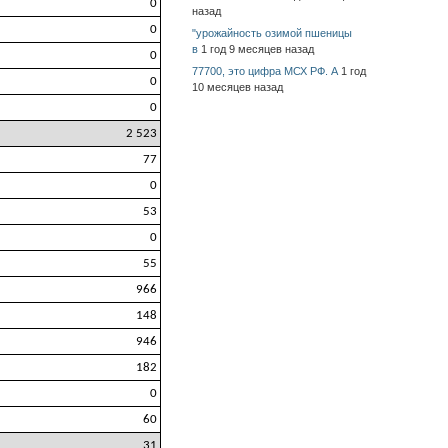
0
назад
0
"урожайность озимой пшеницы
в
1 год 9 месяцев назад
0
77700, это цифра МСХ РФ. А
1 год
0
10 месяцев назад
0
2 523
77
0
53
0
55
966
148
946
182
0
60
31