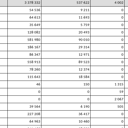
3 378 332
537 622
4 002
54 536
9 211
0
64 613
11 693
0
35 649
5 759
0
128 082
20 493
0
581 980
90 010
0
186 167
29 314
0
86 347
12 971
0
558 913
89 523
0
78 260
12 374
0
115 643
18 584
0
46
150
1 315
0
0
59
0
0
2 067
39 564
6 190
505
227 208
36 417
0
64 963
10 460
0