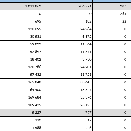
1 011 862
206 971
287
0
0
265
695
182
22
120 095
24 984
0
30 531
6 372
0
59 022
11 564
0
52 897
11 571
0
18 402
3 730
0
130 786
24 201
0
57 432
11 721
0
165 848
33 645
0
64 400
13 547
0
169 684
35 376
0
109 425
23 195
0
5 227
797
0
113
17
0
1 588
246
0