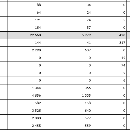
88
34
0
64
24
0
191
74
5
184
57
0
22 660
5 979
428
144
41
317
2 290
607
0
0
0
19
0
0
74
0
0
9
0
0
6
1 344
366
0
4 856
1 335
0
582
158
0
3 528
840
0
2 083
577
0
2 458
559
0